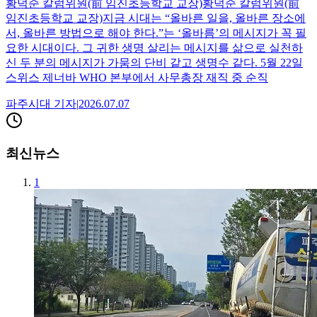
황덕순 칼럼위원(前 임진초등학교 교장)황덕순 칼럼위원(前
임진초등학교 교장)지금 시대는 “올바른 일을, 올바른 장소에
서, 올바른 방법으로 해야 한다.”는 ‘올바름’의 메시지가 꼭 필
요한 시대이다. 그 귀한 생명 살리는 메시지를 삶으로 실천하
신 두 분의 메시지가 가뭄의 단비 같고 생명수 같다. 5월 22일
스위스 제너바 WHO 본부에서 사무총장 재직 중 순직
파주시대
기자
|
2026.07.07
최신뉴스
1