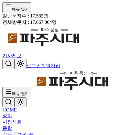
메뉴 열기
일방문자수 :
17,582
명
전체방문자 :
17,667,064
명
기사제보
로그인
회원가입
메뉴 열기
HOME
정치
시정
사회
종합
교육/문화/예술