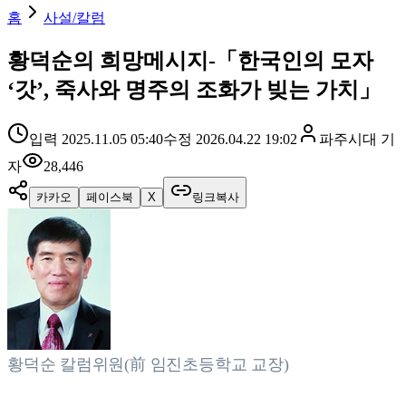
홈
사설/칼럼
황덕순의 희망메시지-「한국인의 모자
‘갓’, 죽사와 명주의 조화가 빚는 가치」
입력
2025.11.05 05:40
수정
2026.04.22 19:02
파주시대
기
자
28,446
카카오
페이스북
X
링크복사
황덕순 칼럼위원(前 임진초등학교 교장)