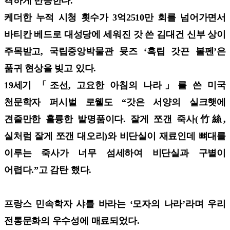
격하게 반응한다.
케더한 누적 시청 횟수가 3억2510만 회를 넘어가면서
바티칸 베드로 대성당에 세워진 갓 쓴 김대건 신부 상이
주목받고, 국립중앙박물관 뮷즈 ‘흑립 갓끈 볼펜’은
품귀 현상을 빚고 있다.
19세기 「조선, 고요한 아침의 나라」를 쓴 미국
천문학자 퍼시벌 로웰도 “갓은 서양의 실크햇에
견줄만한 훌륭한 발명품이다. 잘게 쪼갠 죽사(竹絲,
실처럼 잘게 쪼갠 대오리)와 비단실이 재료인데 뼈대를
이루는 죽사가 너무 섬세하여 비단실과 구별이
어렵다.”고 감탄 했다.
프랑스 민속학자 샤를 바라는 ‘모자의 나라’라며 우리
전통문화의 우수성에 매료되었다.