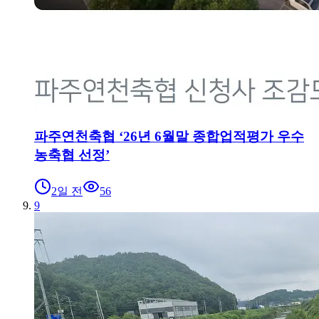
파주연천축협 ‘26년 6월말 종합업적평가 우수
농축협 선정’
2일 전
56
9