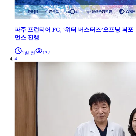
파주 프런티어 FC, ‘워터 버스터즈’오프닝 퍼포
먼스 진행
1일 전
132
4