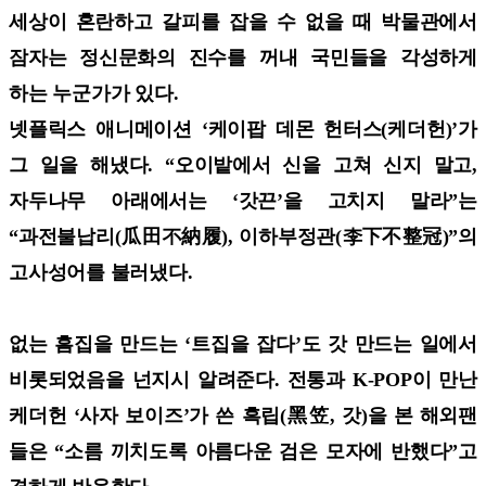
세상이 혼란하고 갈피를 잡을 수 없을 때 박물관에서
잠자는 정신문화의 진수를 꺼내 국민들을 각성하게
하는 누군가가 있다.
넷플릭스 애니메이션 ‘케이팝 데몬 헌터스(케더헌)’가
그 일을 해냈다. “오이밭에서 신을 고쳐 신지 말고,
자두나무 아래에서는 ‘갓끈’을 고치지 말라”는
“과전불납리(瓜田不納履), 이하부정관(李下不整冠)”의
고사성어를 불러냈다.
없는 흠집을 만드는 ‘트집을 잡다’도 갓 만드는 일에서
비롯되었음을 넌지시 알려준다. 전통과 K-POP이 만난
케더헌 ‘사자 보이즈’가 쓴 흑립(黑笠, 갓)을 본 해외팬
들은 “소름 끼치도록 아름다운 검은 모자에 반했다”고