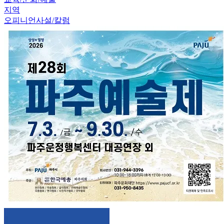
지역
오피니언
사설/칼럼