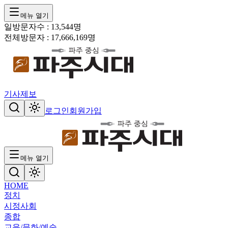
메뉴 열기
일방문자수 :
13,544
명
전체방문자 :
17,666,169
명
기사제보
로그인
회원가입
메뉴 열기
HOME
정치
시정
사회
종합
교육/문화/예술