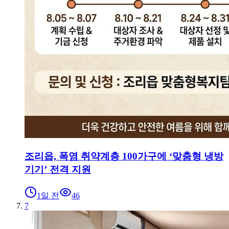
조리읍, 폭염 취약계층 100가구에 ‘맞춤형 냉방
기기’ 전격 지원
1일 전
46
7