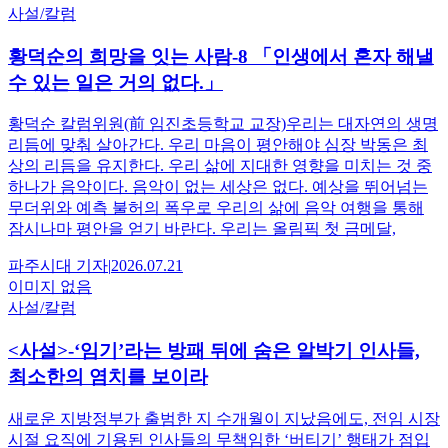
사설/칼럼
황덕순의 희망을 잇는 사람-8 「인생에서 혼자 해낼
수 있는 일은 거의 없다.」
황덕순 칼럼위원(前 임진초등학교 교장)우리는 대자연의 생명
리듬에 맞춰 살아간다. 우리 마음이 평안해야 심장 박동은 최
상의 리듬을 유지한다. 우리 삶에 지대한 영향을 미치는 것 중
하나가 음악이다. 음악이 없는 세상은 없다. 예상을 뛰어넘는
무더위와 예측 불허의 폭우로 우리의 삶에 음악 여행을 통해
잠시나마 평안을 얻기 바란다. 우리는 올림픽 첫 금메달,
파주시대
기자
|
2026.07.21
이미지 없음
사설/칼럼
<사설>-‘임기’라는 방패 뒤에 숨은 알박기 인사들,
최소한의 염치를 보이라
새로운 지방정부가 출범한 지 수개월이 지났음에도, 전임 시장
시절 요직에 기용된 인사들의 무책임한 ‘버티기’ 행태가 점입