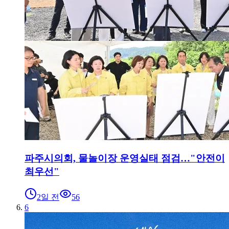
파주시의회, 물놀이장 운영실태 점검…"안전이
최우선"
2일 전
56
6