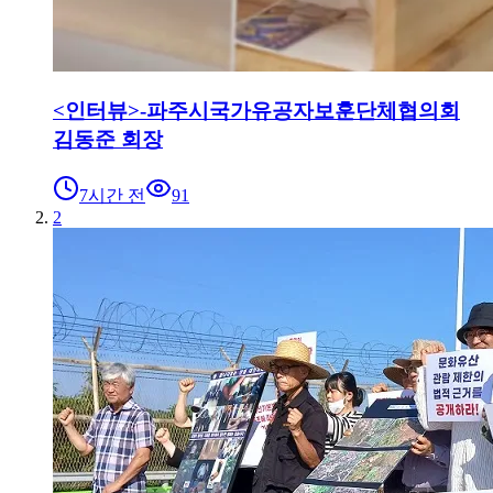
<인터뷰>-파주시국가유공자보훈단체협의회
김동준 회장
7시간 전
91
2