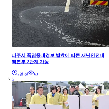
파주시 폭염중대경보 발효에 따른 재난안전대
책본부 2단계 가동
2일 전
63
5