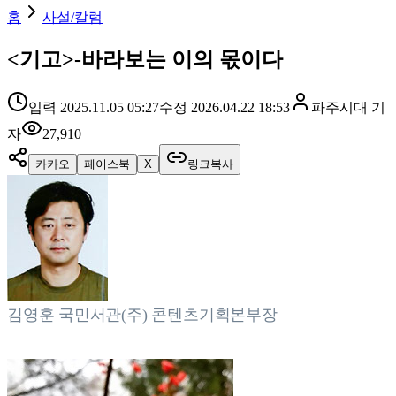
홈
사설/칼럼
<기고>-바라보는 이의 몫이다
입력
2025.11.05 05:27
수정
2026.04.22 18:53
파주시대
기
자
27,910
카카오
페이스북
X
링크복사
김영훈 국민서관(주) 콘텐츠기획본부장