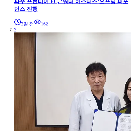
파주 프런티어 FC, ‘워터 버스터즈’오프닝 퍼포
먼스 진행
2일 전
162
7