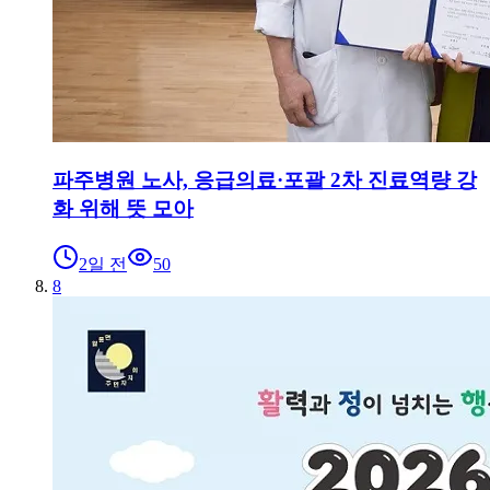
파주병원 노사, 응급의료·포괄 2차 진료역량 강
화 위해 뜻 모아
2일 전
50
8