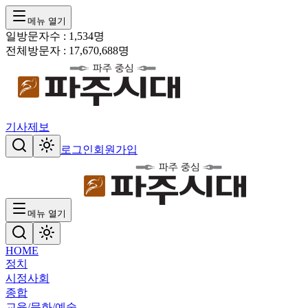
메뉴 열기
일방문자수 :
1,534
명
전체방문자 :
17,670,688
명
기사제보
로그인
회원가입
메뉴 열기
HOME
정치
시정
사회
종합
교육/문화/예술