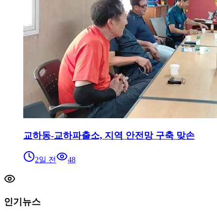
교하동-교하파출소, 지역 안전망 구축 맞손
2일 전
48
인기뉴스