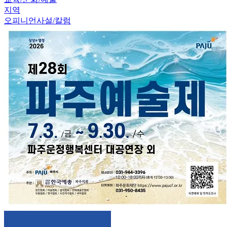
지역
오피니언
사설/칼럼