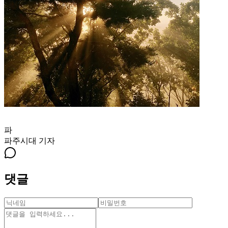
파
파주시대
기자
댓글