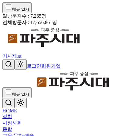
메뉴 열기
일방문자수 :
7,265
명
전체방문자 :
17,656,861
명
기사제보
로그인
회원가입
메뉴 열기
HOME
정치
시정
사회
종합
교육/문화/예술