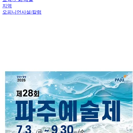
지역
오피니언
사설/칼럼