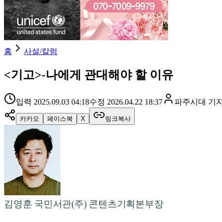
홈
사설/칼럼
<기고>-나에게 관대해야 할 이유
입력
2025.09.03 04:18
수정
2026.04.22 18:37
파주시대
기
카카오
페이스북
X
링크복사
김영훈 국민서관(주) 콘텐츠기획본부장