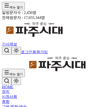
메뉴 열기
일방문자수 :
2,456
명
전체방문자 :
17,655,344
명
기사제보
로그인
회원가입
메뉴 열기
HOME
정치
시정
사회
종합
교육/문화/예술