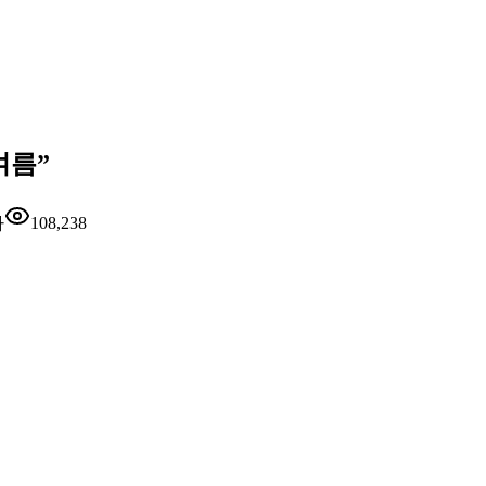
여름”
자
108,238