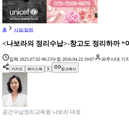
홈
사설/칼럼
<나보라의 정리수납>-창고도 정리하까 “
입력
2025.07.02 06:23
수정
2026.04.22 19:07
파주시대
기
카카오
페이스북
X
링크복사
공간수납정리교육원 나보라 대표