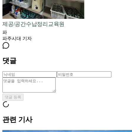
제공/공간수납정리교육원
파
파주시대
기자
댓글
댓글 등록
관련 기사