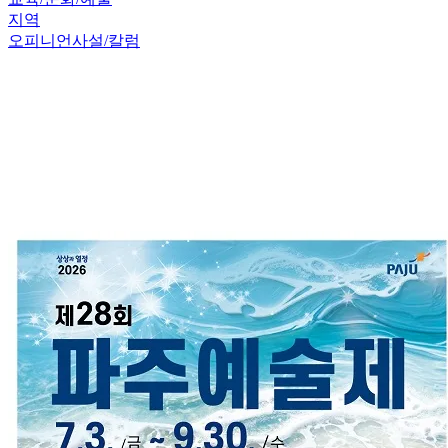
지역
오피니언
사설/칼럼