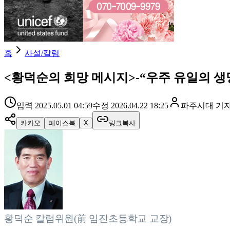
홈
사설/칼럼
<황덕순의 희망 메시지>-“우주 유일의 생명의
입력
2025.05.01 04:59
수정
2026.04.22 18:25
파주시대
기
카카오
페이스북
X
링크복사
황덕순 칼럼위원(前 임진초등학교 교장)