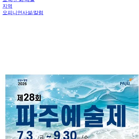
지역
오피니언
사설/칼럼