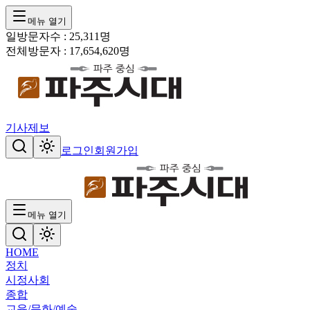
메뉴 열기
일방문자수 :
25,311
명
전체방문자 :
17,654,620
명
기사제보
로그인
회원가입
메뉴 열기
HOME
정치
시정
사회
종합
교육/문화/예술