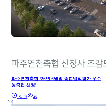
파주연천축협 ‘26년 6월말 종합업적평가 우수
농축협 선정’
1일 전
45
9