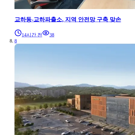
교하동-교하파출소, 지역 안전망 구축 맞손
14시간 전
38
8