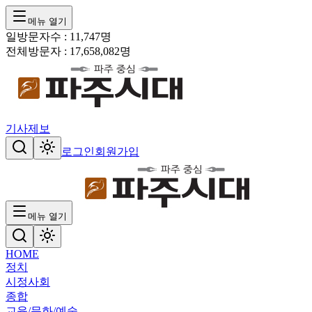
메뉴 열기
일방문자수 :
11,747
명
전체방문자 :
17,658,082
명
기사제보
로그인
회원가입
메뉴 열기
HOME
정치
시정
사회
종합
교육/문화/예술