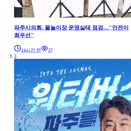
파주시의회, 물놀이장 운영실태 점검…"안전이
최우선"
14시간 전
37
3