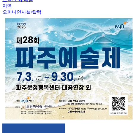
지역
오피니언
사설/칼럼