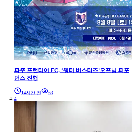
파주 프런티어 FC, ‘워터 버스터즈’오프닝 퍼포
먼스 진행
14시간 전
63
4