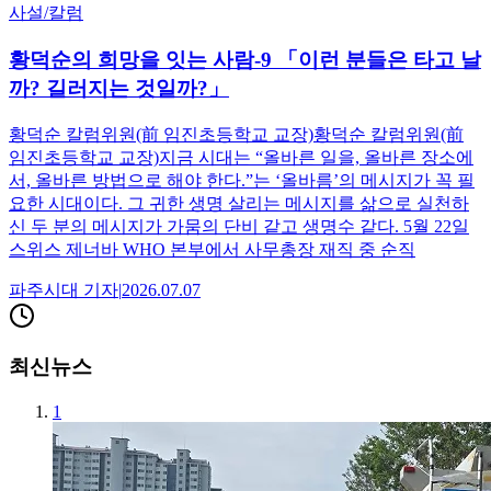
사설/칼럼
황덕순의 희망을 잇는 사람-9 「이런 분들은 타고 날
까? 길러지는 것일까?」
황덕순 칼럼위원(前 임진초등학교 교장)황덕순 칼럼위원(前
임진초등학교 교장)지금 시대는 “올바른 일을, 올바른 장소에
서, 올바른 방법으로 해야 한다.”는 ‘올바름’의 메시지가 꼭 필
요한 시대이다. 그 귀한 생명 살리는 메시지를 삶으로 실천하
신 두 분의 메시지가 가뭄의 단비 같고 생명수 같다. 5월 22일
스위스 제너바 WHO 본부에서 사무총장 재직 중 순직
파주시대
기자
|
2026.07.07
최신뉴스
1