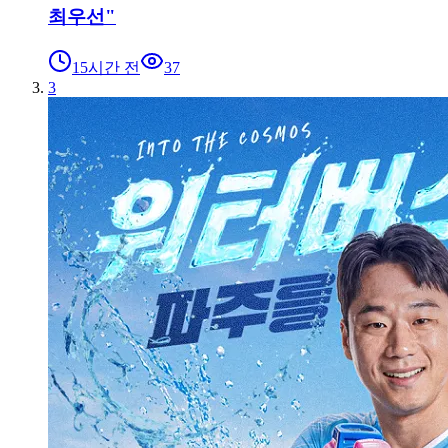
최우선"
15시간 전
37
3