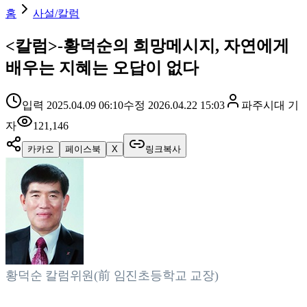
홈
사설/칼럼
<칼럼>-황덕순의 희망메시지, 자연에게
배우는 지혜는 오답이 없다
입력
2025.04.09 06:10
수정
2026.04.22 15:03
파주시대
기
자
121,146
카카오
페이스북
X
링크복사
황덕순 칼럼위원(前 임진초등학교 교장)