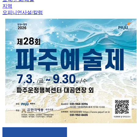
지역
오피니언
사설/칼럼