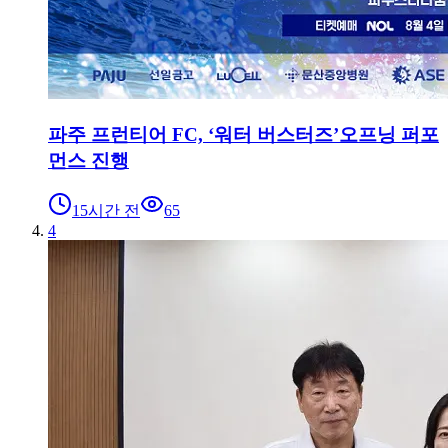
파주 프런티어 FC, ‘워터 버스터즈’오프닝 퍼포
먼스 진행
15시간 전
65
4