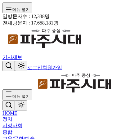
메뉴 열기
일방문자수 :
12,338
명
전체방문자 :
17,658,181
명
기사제보
로그인
회원가입
메뉴 열기
HOME
정치
시정
사회
종합
교육/문화/예술