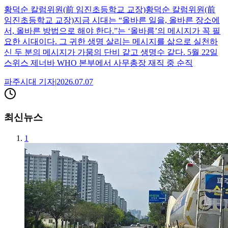
황덕순 칼럼위원(前 임진초등학교 교장)황덕순 칼럼위원(前
임진초등학교 교장)지금 시대는 “올바른 일을, 올바른 장소에
서, 올바른 방법으로 해야 한다.”는 ‘올바름’의 메시지가 꼭 필
요한 시대이다. 그 귀한 생명 살리는 메시지를 삶으로 실천하
신 두 분의 메시지가 가뭄의 단비 같고 생명수 같다. 5월 22일
스위스 제너바 WHO 본부에서 사무총장 재직 중 순직
파주시대
기자
|
2026.07.07
최신뉴스
1