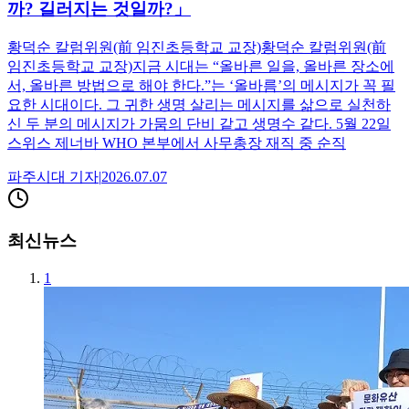
까? 길러지는 것일까?」
황덕순 칼럼위원(前 임진초등학교 교장)황덕순 칼럼위원(前
임진초등학교 교장)지금 시대는 “올바른 일을, 올바른 장소에
서, 올바른 방법으로 해야 한다.”는 ‘올바름’의 메시지가 꼭 필
요한 시대이다. 그 귀한 생명 살리는 메시지를 삶으로 실천하
신 두 분의 메시지가 가뭄의 단비 같고 생명수 같다. 5월 22일
스위스 제너바 WHO 본부에서 사무총장 재직 중 순직
파주시대
기자
|
2026.07.07
최신뉴스
1