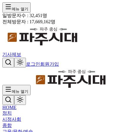
메뉴 열기
일방문자수 :
32,451
명
전체방문자 :
17,669,162
명
기사제보
로그인
회원가입
메뉴 열기
HOME
정치
시정
사회
종합
교육/문화/예술