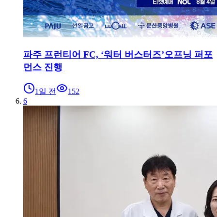
파주 프런티어 FC, ‘워터 버스터즈’오프닝 퍼포
먼스 진행
1일 전
152
6