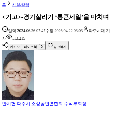
홈
사설/칼럼
<기고>-경기살리기 ‘통큰세일’을 마치며
입력
2024.06.26 07:47
수정
2026.04.22 03:03
파주시대
기
자
113,215
카카오
페이스북
X
링크복사
안치헌 파주시 소상공인연합회 수석부회장