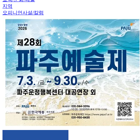
지역
오피니언
사설/칼럼