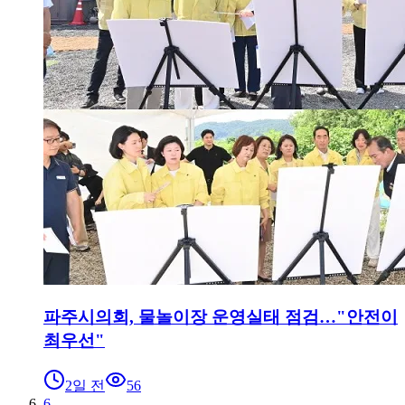
파주시의회, 물놀이장 운영실태 점검…"안전이
최우선"
2일 전
56
6