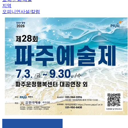
지역
오피니언
사설/칼럼