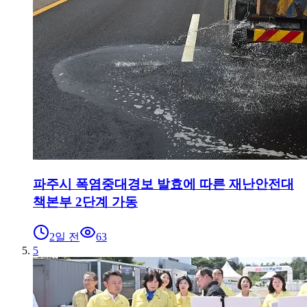
파주시 폭염중대경보 발효에 따른 재난안전대
책본부 2단계 가동
2일 전
63
5