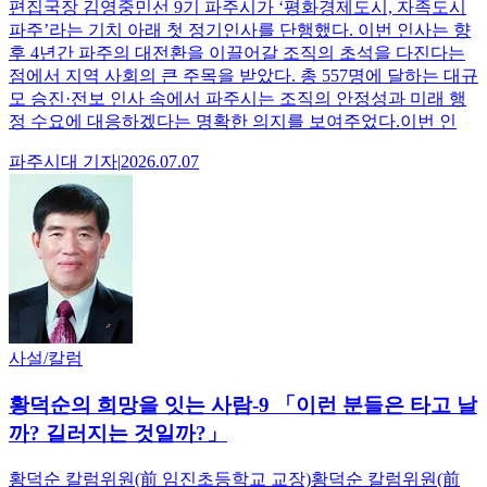
편집국장 김영중민선 9기 파주시가 ‘평화경제도시, 자족도시
파주’라는 기치 아래 첫 정기인사를 단행했다. 이번 인사는 향
후 4년간 파주의 대전환을 이끌어갈 조직의 초석을 다진다는
점에서 지역 사회의 큰 주목을 받았다. 총 557명에 달하는 대규
모 승진·전보 인사 속에서 파주시는 조직의 안정성과 미래 행
정 수요에 대응하겠다는 명확한 의지를 보여주었다.이번 인
파주시대
기자
|
2026.07.07
사설/칼럼
황덕순의 희망을 잇는 사람-9 「이런 분들은 타고 날
까? 길러지는 것일까?」
황덕순 칼럼위원(前 임진초등학교 교장)황덕순 칼럼위원(前