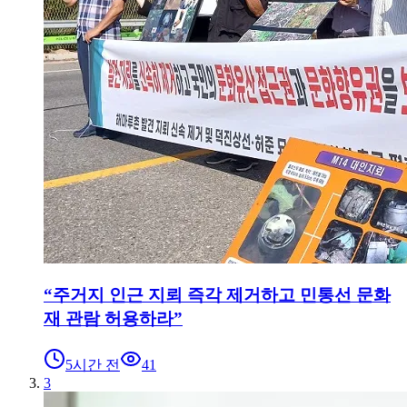
“주거지 인근 지뢰 즉각 제거하고 민통선 문화
재 관람 허용하라”
5시간 전
41
3