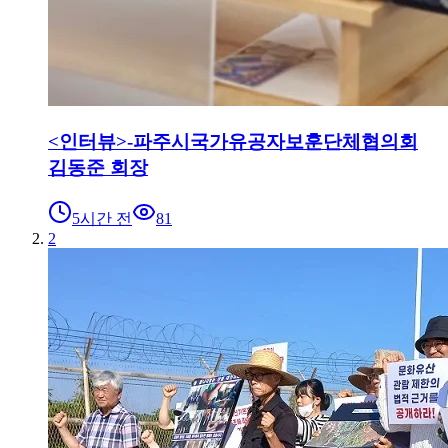
<인터뷰>-파주시국가유공자보훈단체협의회
김동준 회장
5시간 전
81
2