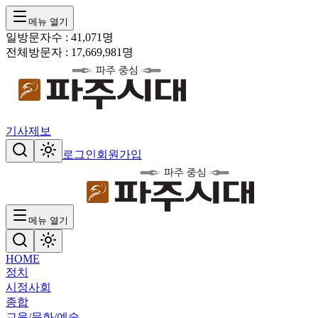
메뉴 열기
일방문자수 :
41,071
명
전체방문자 :
17,669,981
명
기사제보
로그인
회원가입
메뉴 열기
HOME
정치
시정
사회
종합
교육/문화/예술