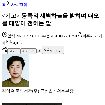
홈
사설/칼럼
<기고>-동쪽의 새벽하늘을 밝히며 떠오
를 태양이 전하는 말
입력
2023.02.23 05:05
수정
2026.04.22 11:50
파주시대
기
자
54,015
카카오
페이스북
X
링크복사
김영훈 국민서관(주) 콘텐츠기획본부장