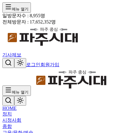
메뉴 열기
일방문자수 :
8,955
명
전체방문자 :
17,652,352
명
기사제보
로그인
회원가입
메뉴 열기
HOME
정치
시정
사회
종합
교육/문화/예술