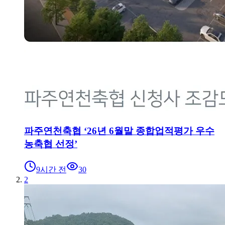
파주연천축협 ‘26년 6월말 종합업적평가 우수
농축협 선정’
9시간 전
30
2