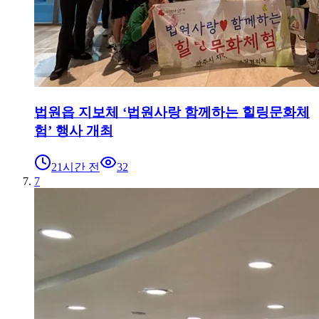
법원읍 지보체 ‘법원사랑 함께하는 힐링문화체
험’ 행사 개최
21시간 전
32
7