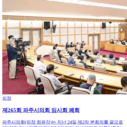
의정
제265회 파주시의회 임시회 폐회
파주시의회(의장 최유각)는 지난 24일 제2차 본회의를 끝으로