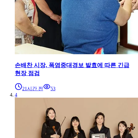
손배찬 시장, 폭염중대경보 발효에 따른 긴급
현장 점검
21시간 전
53
4