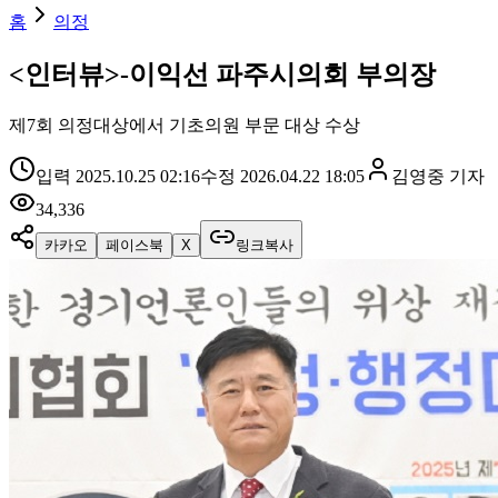
홈
의정
<인터뷰>-이익선 파주시의회 부의장
제7회 의정대상에서 기초의원 부문 대상 수상
입력
2025.10.25 02:16
수정
2026.04.22 18:05
김영중
기자
34,336
카카오
페이스북
X
링크복사