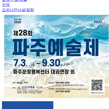
지역
오피니언
사설/칼럼