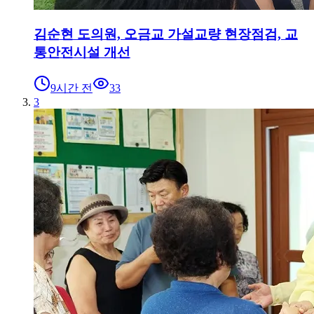
김순현 도의원, 오금교 가설교량 현장점검, 교
통안전시설 개선
9시간 전
33
3