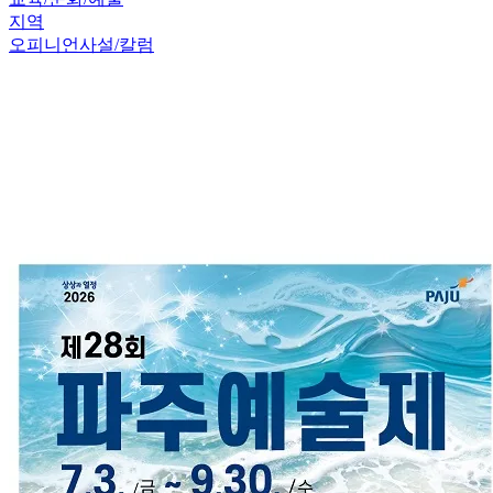
지역
오피니언
사설/칼럼