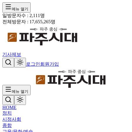
메뉴 열기
일방문자수 :
2,111
명
전체방문자 :
17,655,265
명
기사제보
로그인
회원가입
메뉴 열기
HOME
정치
시정
사회
종합
교육/문화/예술