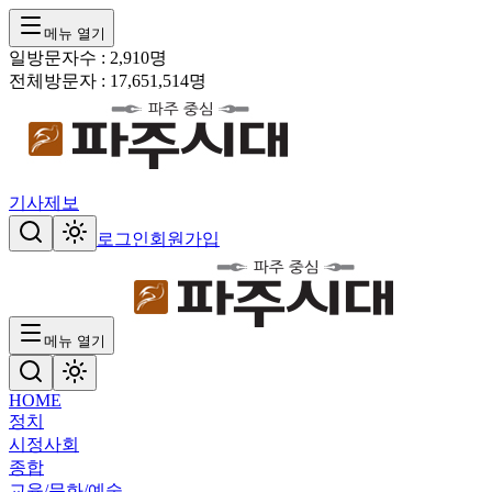
메뉴 열기
일방문자수 :
2,910
명
전체방문자 :
17,651,514
명
기사제보
로그인
회원가입
메뉴 열기
HOME
정치
시정
사회
종합
교육/문화/예술