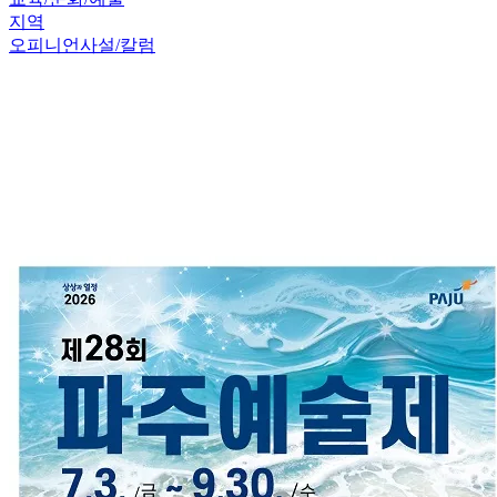
지역
오피니언
사설/칼럼