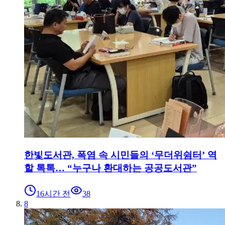
한빛도서관, 폭염 속 시민들의 ‘무더위쉼터’ 역
할 톡톡… “누구나 환대하는 공공도서관”
16시간 전
38
8