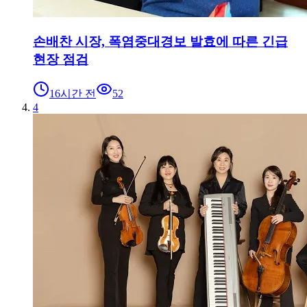
손배찬 시장, 폭염중대경보 발효에 따른 긴급
현장 점검
16시간 전
52
4