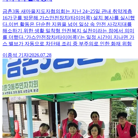
금촌3동 새마을지도자협의회는 지난 24~25일 관내 취약계층
16가구를 방문해 가스안전장치(타이머콕) 설치 봉사를 실시했
다.이번 활동은 단순한 지원을 넘어 일상 속 안전 사각지대를
해소하기 위한 생활 밀착형 안전복지 실천이라는 점에서 의미
를 더했다.‘가스안전장치(타이머콕)’는 일정 시간이 지나면 가
스 밸브가 자동으로 차단돼 조리 중 부주의로 인한 화재 위험
이종석
기자
|
2026.07.28