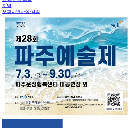
지역
오피니언
사설/칼럼