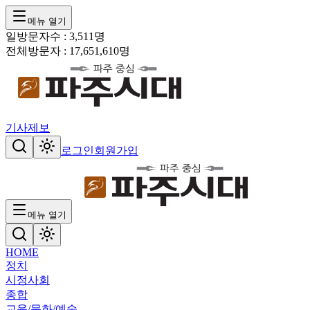
메뉴 열기
일방문자수 :
3,511
명
전체방문자 :
17,651,610
명
기사제보
로그인
회원가입
메뉴 열기
HOME
정치
시정
사회
종합
교육/문화/예술