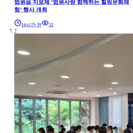
법원읍 지보체 ‘법원사랑 함께하는 힐링문화체
험’ 행사 개최
16시간 전
32
7