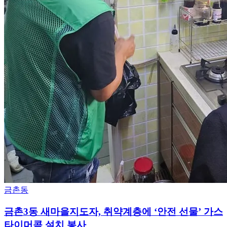
금촌동
금촌3동 새마을지도자, 취약계층에 ‘안전 선물’ 가스
타이머콕 설치 봉사