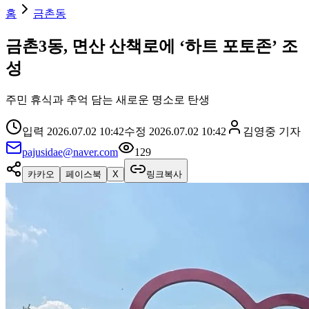
홈
금촌동
금촌3동, 면산 산책로에 ‘하트 포토존’ 조
성
주민 휴식과 추억 담는 새로운 명소로 탄생
입력
2026.07.02 10:42
수정
2026.07.02 10:42
김영중
기자
pajusidae@naver.com
129
카카오
페이스북
X
링크복사