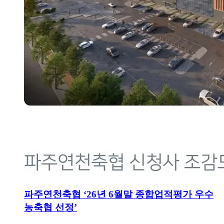
파주연천축협 ‘26년 6월말 종합업적평가 우수
농축협 선정’