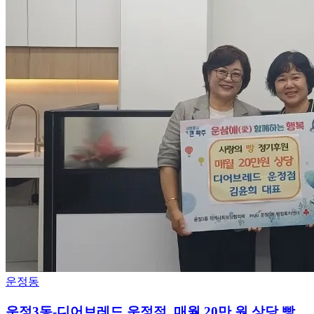
운정동
운정3동-디어브레드 운정점, 매월 20만 원 상당 빵