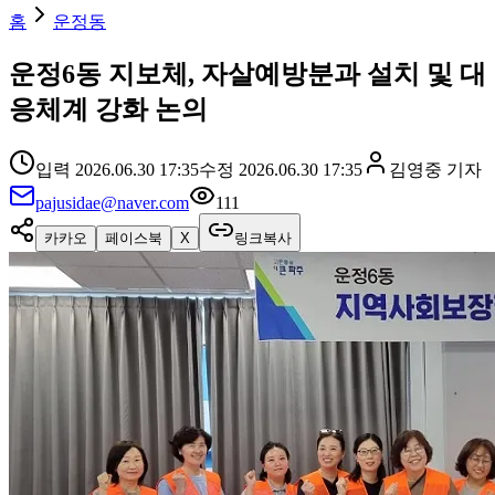
홈
운정동
운정6동 지보체, 자살예방분과 설치 및 대
응체계 강화 논의
입력
2026.06.30 17:35
수정
2026.06.30 17:35
김영중
기자
pajusidae@naver.com
111
카카오
페이스북
X
링크복사