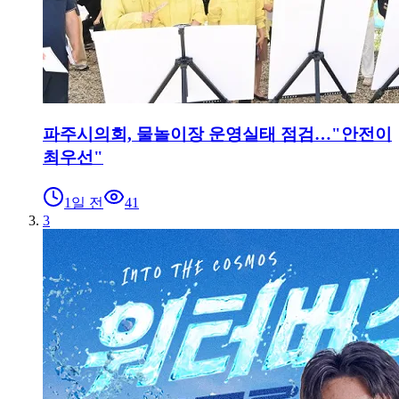
파주시의회, 물놀이장 운영실태 점검…"안전이
최우선"
1일 전
41
3