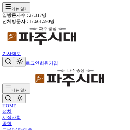
메뉴 열기
일방문자수 :
27,317
명
전체방문자 :
17,661,590
명
기사제보
로그인
회원가입
메뉴 열기
HOME
정치
시정
사회
종합
교육/문화/예술