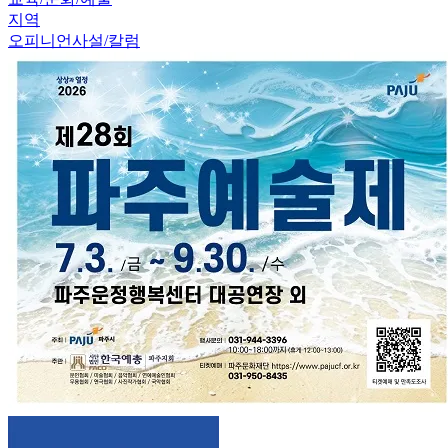
지역
오피니언
사설/칼럼