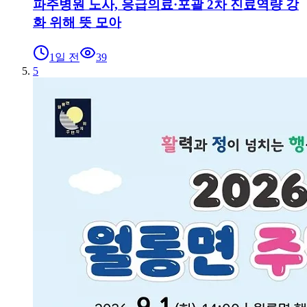
파주병원 노사, 응급의료·포괄 2차 진료역량 강
화 위해 뜻 모아
1일 전
39
5