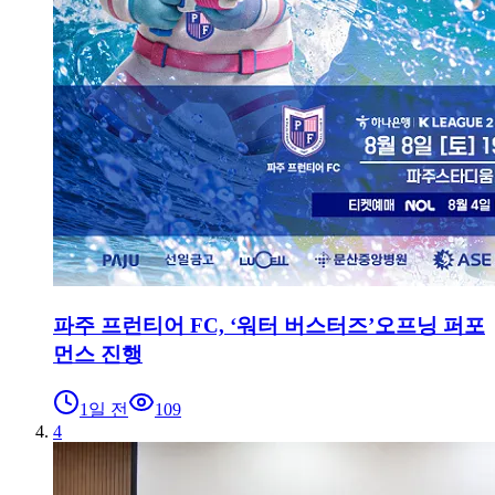
파주 프런티어 FC, ‘워터 버스터즈’오프닝 퍼포
먼스 진행
1일 전
109
4