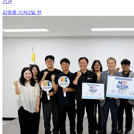
기관
김영중
기자
|
2일 전