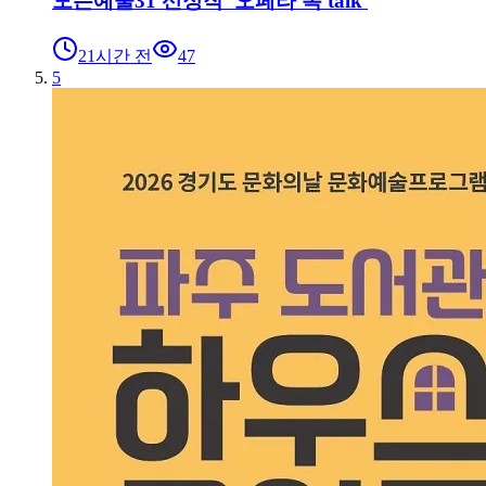
모든예술31 선정작 '오페라 톡 talk'
21시간 전
47
5