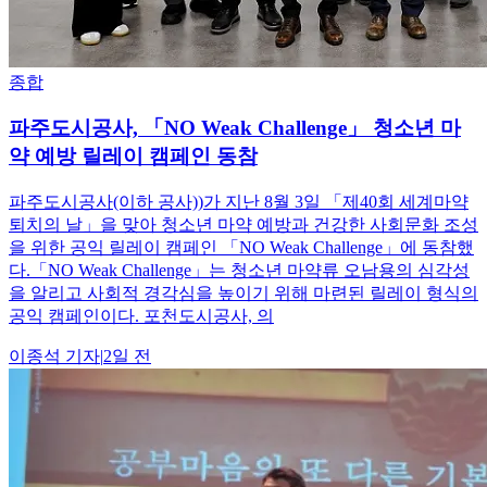
종합
파주도시공사, 「NO Weak Challenge」 청소년 마
약 예방 릴레이 캠페인 동참
파주도시공사(이하 공사))가 지난 8월 3일 「제40회 세계마약
퇴치의 날」을 맞아 청소년 마약 예방과 건강한 사회문화 조성
을 위한 공익 릴레이 캠페인 「NO Weak Challenge」에 동참했
다.「NO Weak Challenge」는 청소년 마약류 오남용의 심각성
을 알리고 사회적 경각심을 높이기 위해 마련된 릴레이 형식의
공익 캠페인이다. 포천도시공사, 의
이종석
기자
|
2일 전