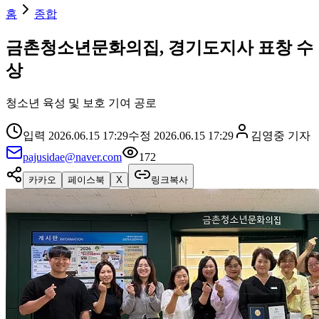
홈
종합
금촌청소년문화의집, 경기도지사 표창 수
상
청소년 육성 및 보호 기여 공로
입력
2026.06.15 17:29
수정
2026.06.15 17:29
김영중
기자
pajusidae@naver.com
172
카카오
페이스북
X
링크복사