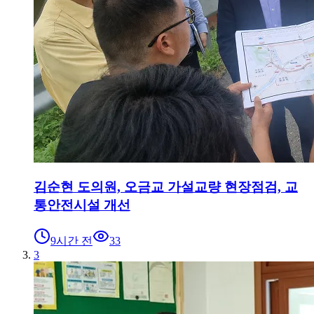
김순현 도의원, 오금교 가설교량 현장점검, 교
통안전시설 개선
9시간 전
33
3