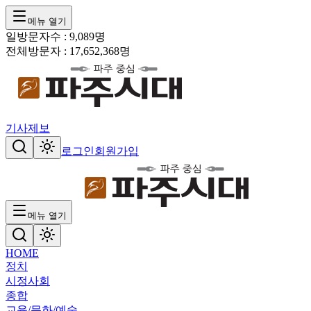
메뉴 열기
일방문자수 :
9,089
명
전체방문자 :
17,652,368
명
기사제보
로그인
회원가입
메뉴 열기
HOME
정치
시정
사회
종합
교육/문화/예술