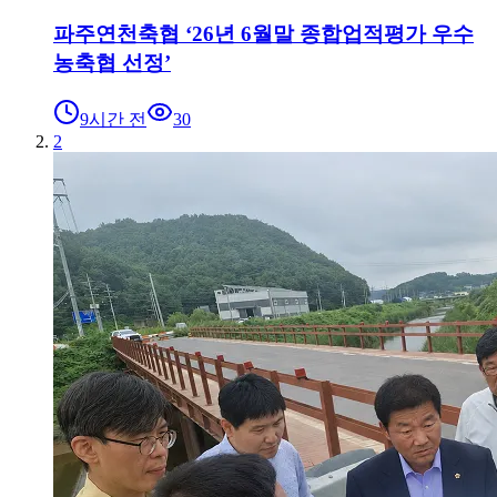
파주연천축협 ‘26년 6월말 종합업적평가 우수
농축협 선정’
9시간 전
30
2