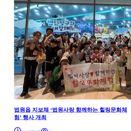
법원읍 지보체 ‘법원사랑 함께하는 힐링문화체
험’ 행사 개최