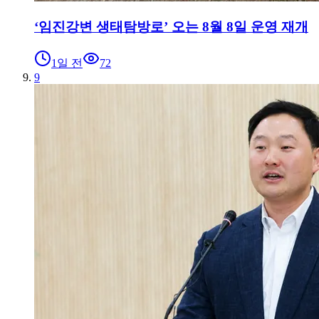
‘임진강변 생태탐방로’ 오는 8월 8일 운영 재개
1일 전
72
9