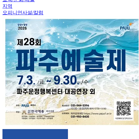
지역
오피니언
사설/칼럼