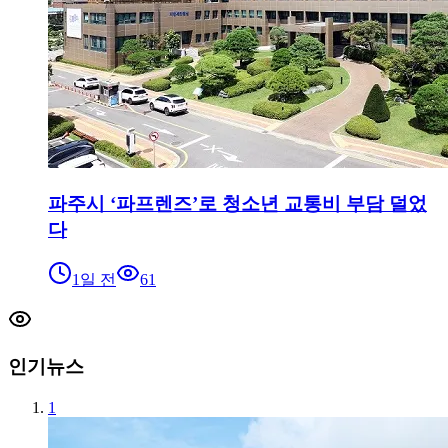
파주시 ‘파프렌즈’로 청소년 교통비 부담 덜었
다
1일 전
61
인기뉴스
1