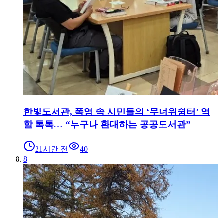
한빛도서관, 폭염 속 시민들의 ‘무더위쉼터’ 역
할 톡톡… “누구나 환대하는 공공도서관”
21시간 전
40
8