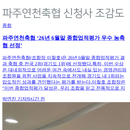
종합
파주연천축협 ‘26년 6월말 종합업적평가 우수 농축
협 선정’
파주연천축협(조합장 이철호)은 26년 6월말 종합업적평가 결
과 축협 중 전국 2위(경기도 1위)에 선정됐다.특히, 이번 수상
은 대내외적으로 어려운 여건 속에서도 내실 있는 경영관리와
조합원을 위한 사업을 지속적으로 전개해 경기도 내 1위라는
압도적인 성과를 견인했다는 평가를 받는다.이철호 조합장은
“이번 종합업적평가 달성은, 우리 조합을 믿고 전폭적으로 지
박연진
기자
|
9시간 전