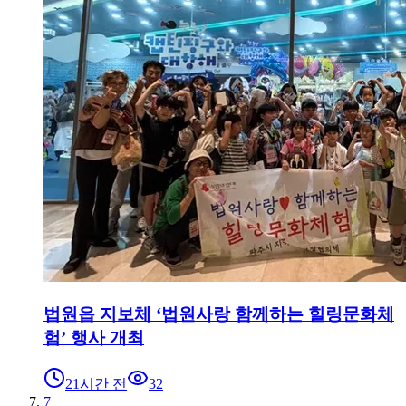
법원읍 지보체 ‘법원사랑 함께하는 힐링문화체
험’ 행사 개최
21시간 전
32
7