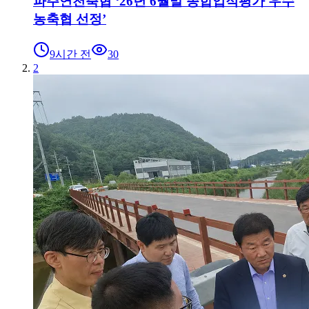
파주연천축협 ‘26년 6월말 종합업적평가 우수
농축협 선정’
9시간 전
30
2