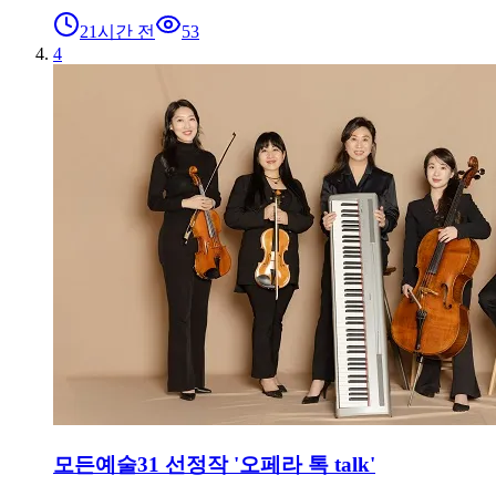
21시간 전
53
4
모든예술31 선정작 '오페라 톡 talk'