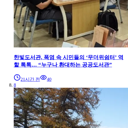
한빛도서관, 폭염 속 시민들의 ‘무더위쉼터’ 역
할 톡톡… “누구나 환대하는 공공도서관”
21시간 전
40
8