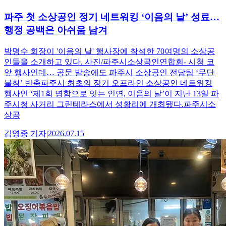
파주 첫 소상공인 정기 네트워킹 ‘이음의 날’ 성료…
행정 공백은 아쉬움 남겨
박명수 회장이 '이음의 날' 행사장에 참석한 70여명의 소상공
인들을 소개하고 있다. 사진/파주시소상공인연합회- 시청 코
앞 행사인데… 공문 발송에도 파주시 소상공인 전담팀 ‘무단
불참’ 빈축파주시 최초의 정기 오프라인 소상공인 네트워킹
행사인 ‘제1회 명함으로 잇는 인연, 이음의 날’이 지난 13일 파
주시청 사거리 그린테라스에서 성황리에 개최됐다.파주시소
상공
김영중
기자
|
2026.07.15