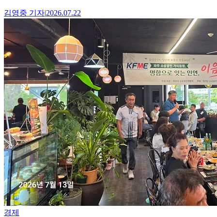
김영중
기자
|
2026.07.22
경제