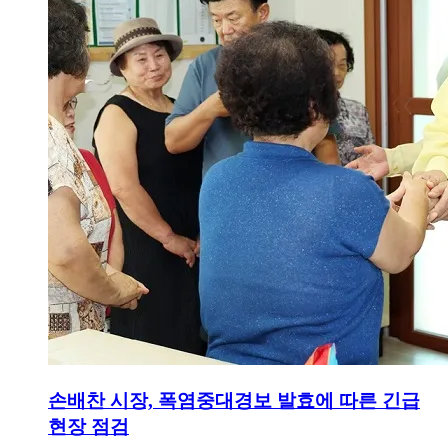
손배찬 시장, 폭염중대경보 발효에 따른 긴급
현장 점검