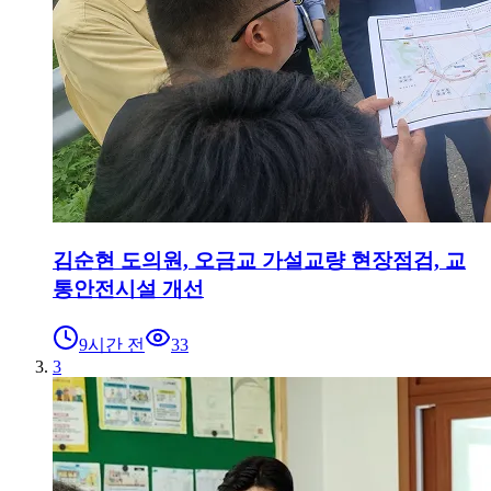
김순현 도의원, 오금교 가설교량 현장점검, 교
통안전시설 개선
9시간 전
33
3