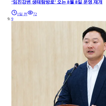
‘임진강변 생태탐방로’ 오는 8월 8일 운영 재개
1일 전
72
9