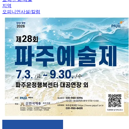
지역
오피니언
사설/칼럼