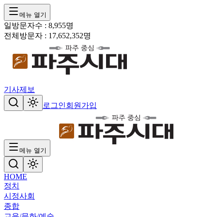
메뉴 열기
일방문자수 :
8,955
명
전체방문자 :
17,652,352
명
기사제보
로그인
회원가입
메뉴 열기
HOME
정치
시정
사회
종합
교육/문화/예술