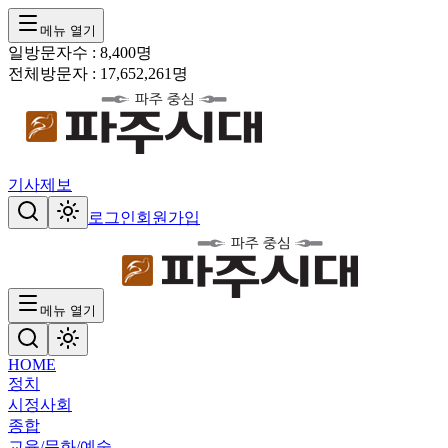
메뉴 열기
일방문자수 :
8,400
명
전체방문자 :
17,652,261
명
기사제보
로그인
회원가입
메뉴 열기
HOME
정치
시정
사회
종합
교육/문화/예술