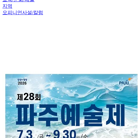
지역
오피니언
사설/칼럼