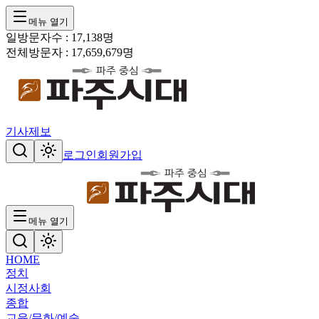
메뉴 열기
일방문자수 :
17,138
명
전체방문자 :
17,659,679
명
기사제보
로그인
회원가입
메뉴 열기
HOME
정치
시정
사회
종합
교육/문화/예술