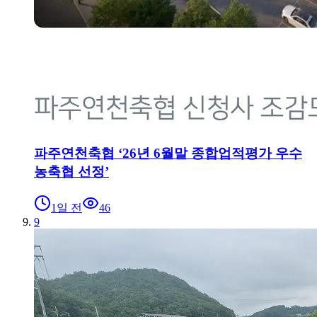
파주연천축협 ‘26년 6월말 종합업적평가 우수
농축협 선정’
1일 전
46
9