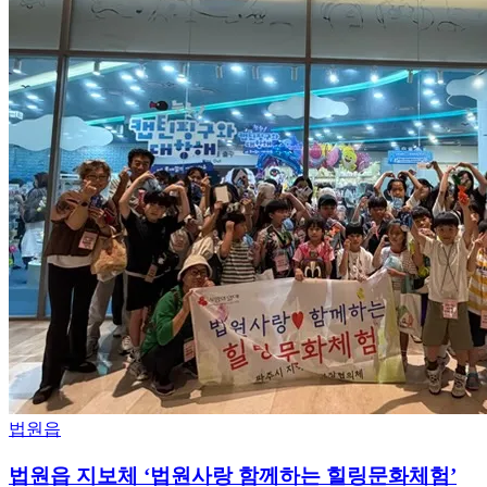
법원읍
법원읍 지보체 ‘법원사랑 함께하는 힐링문화체험’