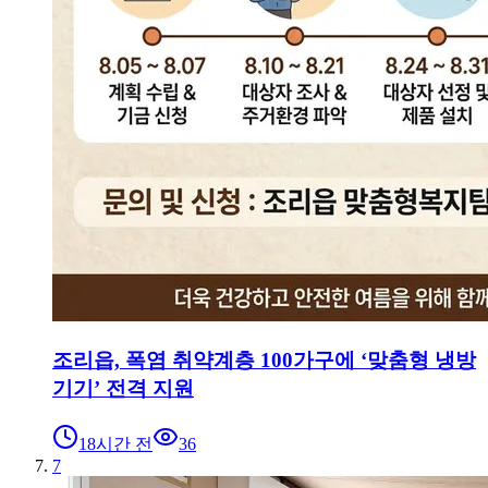
조리읍, 폭염 취약계층 100가구에 ‘맞춤형 냉방
기기’ 전격 지원
18시간 전
36
7