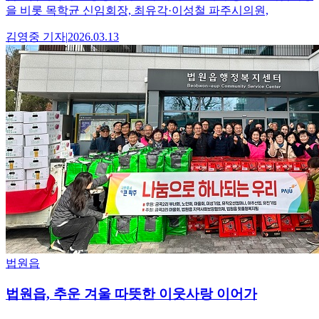
을 비롯 목학균 신임회장, 최유각·이성철 파주시의원,
김영중
기자
|
2026.03.13
법원읍
법원읍, 추운 겨울 따뜻한 이웃사랑 이어가