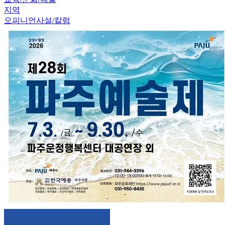
지역
오피니언
사설/칼럼