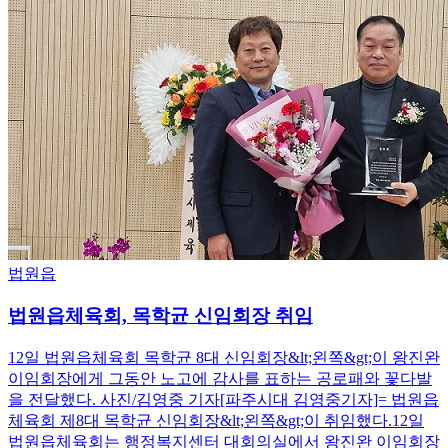
법원읍
법원읍체육회, 목학균 신임회장 취임
12일 법원읍체육회 목학균 8대 신임회장&lt;왼쪽&gt;이 왕진완
이임회장에게 그동안 노고에 감사를 표하는 공로패와 꽃다발
을 전달했다. 사진/김영중 기자[파주시대 김영중기자]= 법원읍
체육회 제8대 목학균 신임회장&lt;왼쪽&gt;이 취임했다.12일
법원읍체육회는 행정복지센터 대회의실에서 왕진완 이임회장