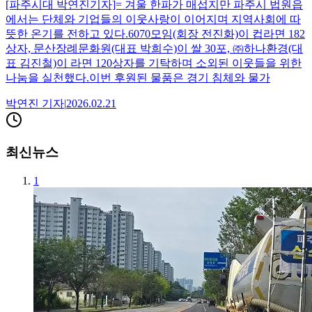
[파주시대 박연진기자]= 겨울 한파가 매섭지만 파주시 법원읍
에서는 단체와 기업들의 이웃사랑이 이어지며 지역사회에 따
뜻한 온기를 전하고 있다.6070모임(회장 전진화)이 컵라면 182
상자, 문산장례문화원(대표 박희수)이 쌀 30포, ㈜하나환경(대
표 김진철)이 라면 120상자를 기탁하며 소외된 이웃들을 위한
나눔을 실천했다.이번 후원된 물품은 경기 침체와 물가
박연진
기자
|
2026.02.21
최신뉴스
1