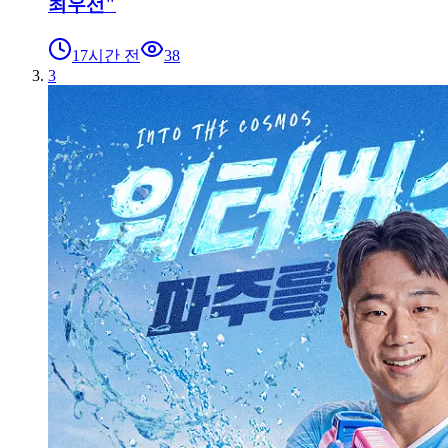
최우선"
17시간 전
38
3