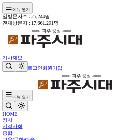
메뉴 열기
일방문자수 :
25,244
명
전체방문자 :
17,661,291
명
기사제보
로그인
회원가입
메뉴 열기
HOME
정치
시정
사회
종합
교육/문화/예술