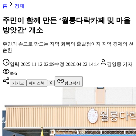
홈
경제
주민이 함께 만든 ‘월롱다락카페 및 마을
방앗간’ 개소
주민의 손으로 만드는 지역 회복의 출발점이자 지역 경제의 선
순환
입력
2025.11.12 02:09
수정
2026.04.22 14:14
김영중
기자
896
카카오
페이스북
X
링크복사