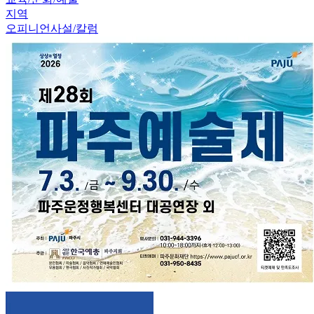
지역
오피니언
사설/칼럼