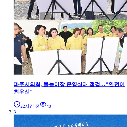
파주시의회, 물놀이장 운영실태 점검…"안전이
최우선"
22시간 전
40
3