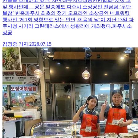
인들을 소개하고 있다. 사진/파주시소상공인연합회- 시청 코
앞 행사인데… 공문 발송에도 파주시 소상공인 전담팀 ‘무단
불참’ 빈축파주시 최초의 정기 오프라인 소상공인 네트워킹
행사인 ‘제1회 명함으로 잇는 인연, 이음의 날’이 지난 13일 파
주시청 사거리 그린테라스에서 성황리에 개최됐다.파주시소
상공
김영중
기자
|
2026.07.15