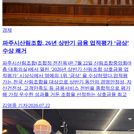
경제
파주시산림조합, 26년 상반기 금융 업적평가 ‘금상’
수상 쾌거
파주시산림조합(조합장 전진옥)은 7월 22일 산림조합중앙회(9
층 대회의실)에서 열린 ‘2026년 상반기 산림조합 상호금융 업
적평가’ 시상식에서 영예의 1위 ‘금상’ 을 수상하였다.업적평
가는 전국 산림조합을 대상으로 상반기 동안의 경영안정성, 자
산건전성, 고객만족도 등 금융서비스 전반을 종합적으로 평가
해 가장 우수한 성과를 거둔 조합을 선정하는 상호금융 최고
김영중
기자
|
2026.07.22