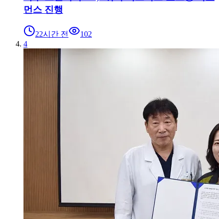
먼스 진행
22시간 전
102
4