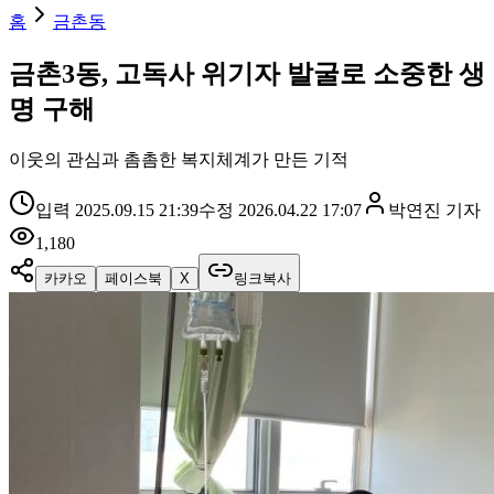
홈
금촌동
금촌3동, 고독사 위기자 발굴로 소중한 생
명 구해
이웃의 관심과 촘촘한 복지체계가 만든 기적
입력
2025.09.15 21:39
수정
2026.04.22 17:07
박연진
기자
1,180
카카오
페이스북
X
링크복사