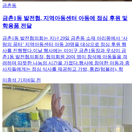
금촌동
금촌1동 발전협, 지역아동센터 아동에 점심 후원 및
학용품 전달
금촌1동 발전협의회는 지난 29일 금촌동 소재 아리몽에서 ‘사
랑의 꿈터’ 지역아동센터 아동 20명을 대상으로 점심 후원 행
사를 진행했다.이날 행사에는 이이구 금촌1동장과 우상미 금
촌1동 발전협의회장, 협의회원 20여 명이 참석해 아동들을 격
려하며 따뜻한 나눔의 시간을 가졌다.행사에 참여한 아동과 종
사자들에게는 점심 식사를 제공하고 가방, 통컵(텀블러), 학
이종석
기자
|
6일 전