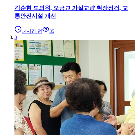
김순현 도의원, 오금교 가설교량 현장점검, 교
통안전시설 개선
14시간 전
35
3