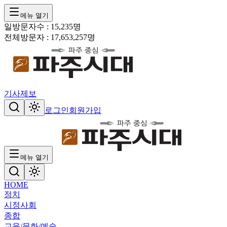
메뉴 열기
일방문자수 :
15,235
명
전체방문자 :
17,653,257
명
기사제보
로그인
회원가입
메뉴 열기
HOME
정치
시정
사회
종합
교육/문화/예술