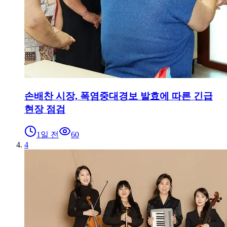
손배찬 시장, 폭염중대경보 발효에 따른 긴급
현장 점검
1일 전
60
4