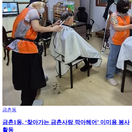
금촌동
금촌1동, ‘찾아가는 금촌사랑 깍아헤어’ 이미용 봉사
활동