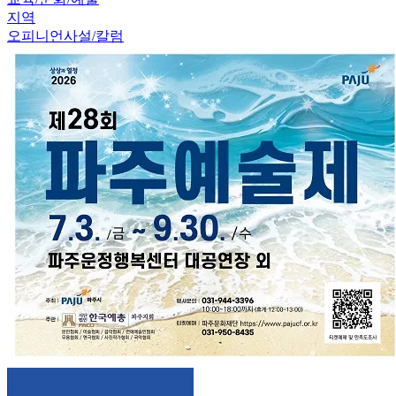
지역
오피니언
사설/칼럼