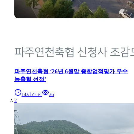
파주연천축협 ‘26년 6월말 종합업적평가 우수
농축협 선정’
14시간 전
36
2