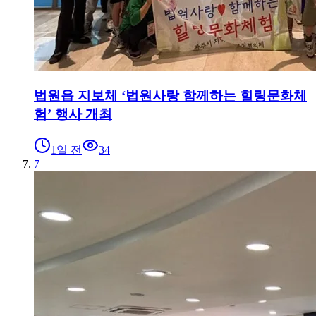
법원읍 지보체 ‘법원사랑 함께하는 힐링문화체
험’ 행사 개최
1일 전
34
7