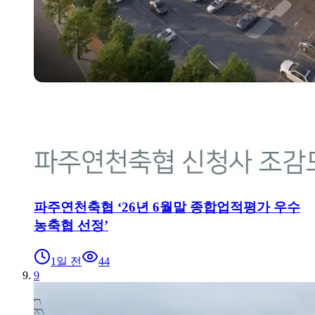
파주연천축협 ‘26년 6월말 종합업적평가 우수
농축협 선정’
1일 전
44
9