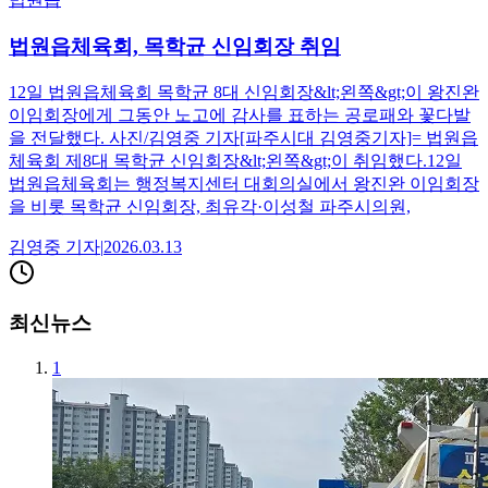
법원읍체육회, 목학균 신임회장 취임
12일 법원읍체육회 목학균 8대 신임회장&lt;왼쪽&gt;이 왕진완
이임회장에게 그동안 노고에 감사를 표하는 공로패와 꽃다발
을 전달했다. 사진/김영중 기자[파주시대 김영중기자]= 법원읍
체육회 제8대 목학균 신임회장&lt;왼쪽&gt;이 취임했다.12일
법원읍체육회는 행정복지센터 대회의실에서 왕진완 이임회장
을 비롯 목학균 신임회장, 최유각·이성철 파주시의원,
김영중
기자
|
2026.03.13
최신뉴스
1