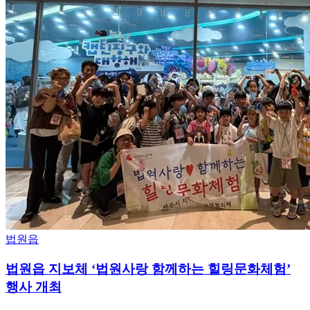
법원읍
법원읍 지보체 ‘법원사랑 함께하는 힐링문화체험’
행사 개최