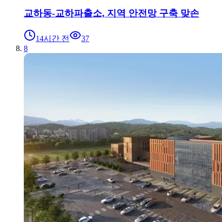
교하동-교하파출소, 지역 안전망 구축 맞손
14시간 전
37
8