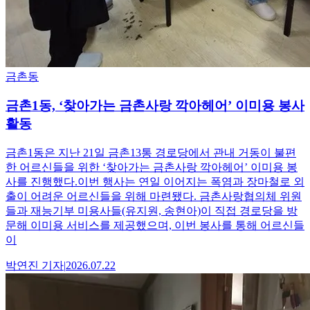
금촌동
금촌1동, ‘찾아가는 금촌사랑 깍아헤어’ 이미용 봉사
활동
금촌1동은 지난 21일 금촌13통 경로당에서 관내 거동이 불편
한 어르신들을 위한 ‘찾아가는 금촌사랑 깍아헤어’ 이미용 봉
사를 진행했다.이번 행사는 연일 이어지는 폭염과 장마철로 외
출이 어려운 어르신들을 위해 마련됐다. 금촌사랑협의체 위원
들과 재능기부 미용사들(유지원, 송현아)이 직접 경로당을 방
문해 이미용 서비스를 제공했으며, 이번 봉사를 통해 어르신들
이
박연진
기자
|
2026.07.22