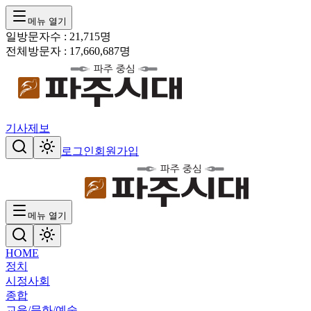
메뉴 열기
일방문자수 :
21,715
명
전체방문자 :
17,660,687
명
기사제보
로그인
회원가입
메뉴 열기
HOME
정치
시정
사회
종합
교육/문화/예술