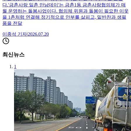
다.'금촌사랑 일촌 만남데이'는 금촌1동 금촌사랑협의체가 매
월 운영하는 돌봄사업이다. 협의체 위원과 돌봄이 필요한 이웃
을 1촌처럼 연결해 정기적으로 안부를 살피고, 밑반찬과 생필
품을 전달
이종석
기자
|
2026.07.20
최신뉴스
1