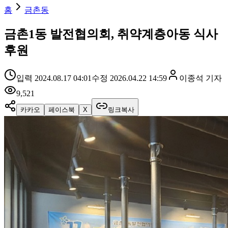
홈
금촌동
금촌1동 발전협의회, 취약계층아동 식사
후원
입력
2024.08.17 04:01
수정
2026.04.22 14:59
이종석
기자
9,521
카카오
페이스북
X
링크복사