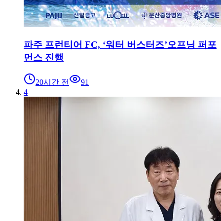
파주 프런티어 FC, ‘워터 버스터즈’오프닝 퍼포
먼스 진행
20시간 전
91
4