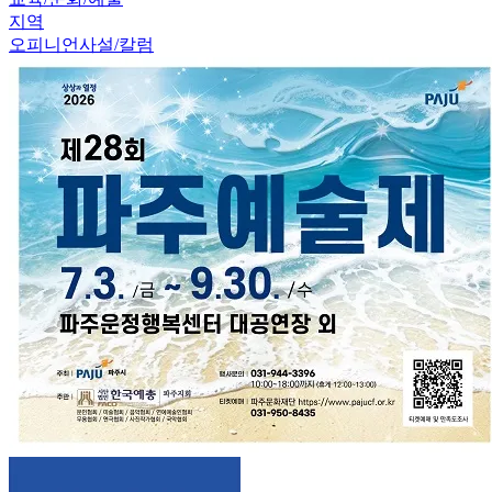
지역
오피니언
사설/칼럼