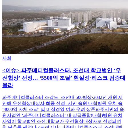
사회
<이슈>-파주메디컬클러스터, 조선대 학교법인 ‘우
선협상’ 선정… ‘5500억 조달’ 현실성·리스크 검증대
올라
파주메디컬클러스터 조감도- 조선대 500병상·2032년 개원 제
안해 우선협상대상자 최종 선정- 시민 숙원 대학병원 유치 속
‘4000억 자체 조달’ 및 비상경영 여파 우려 상존파주시민의 숙
원사업인 ‘파주메디컬클러스터’ 내 상급종합(대학)병원 유치
사업이 학교법인 조선대학교가 우선협상대상자로 선정되며
첫 단추를 꿰었다.<관련기사: 파주메디컬클러스터, 조선대병