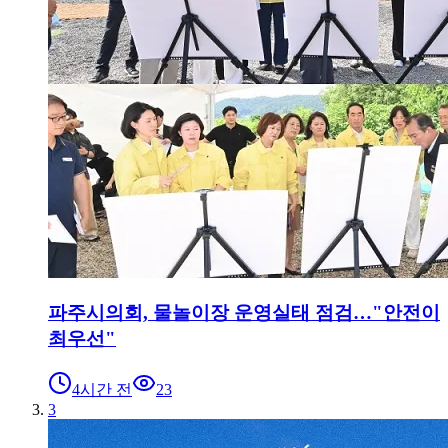
파주시의회, 물놀이장 운영실태 점검…"안전이
최우선"
4시간 전
23
3