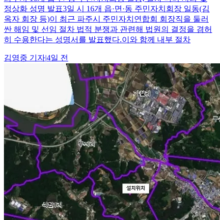
정상화 성명 발표3일 시 16개 읍·면·동 주민자치회장 일동(김
옥자 회장 등)이 최근 파주시 주민자치연합회 회장직을 둘러
싼 해임 및 선임 절차 법적 분쟁과 관련해 법원의 결정을 겸허
히 수용한다는 성명서를 발표했다.이와 함께 내부 절차
김영중
기자
|
4일 전