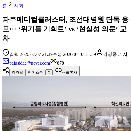
홈
사회
파주메디컬클러스터, 조선대병원 단독 응
모··· ‘위기를 기회로’ vs ‘현실성 의문’ 교
차
입력
2026.07.07 21:39
수정
2026.07.07 21:39
김영중
기자
pajusidae@naver.com
878
카카오
페이스북
X
링크복사