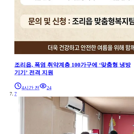
조리읍, 폭염 취약계층 100가구에 ‘맞춤형 냉방
기기’ 전격 지원
4시간 전
24
7