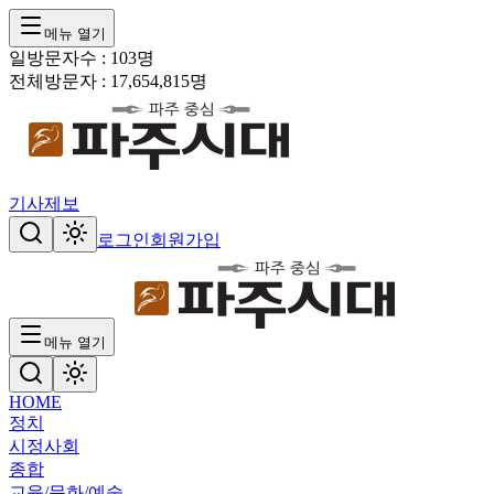
메뉴 열기
일방문자수 :
103
명
전체방문자 :
17,654,815
명
기사제보
로그인
회원가입
메뉴 열기
HOME
정치
시정
사회
종합
교육/문화/예술