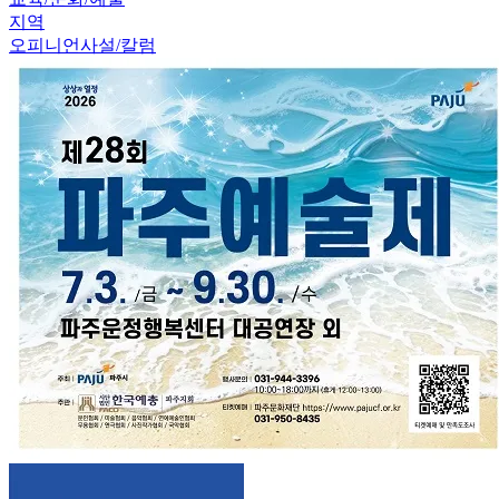
지역
오피니언
사설/칼럼