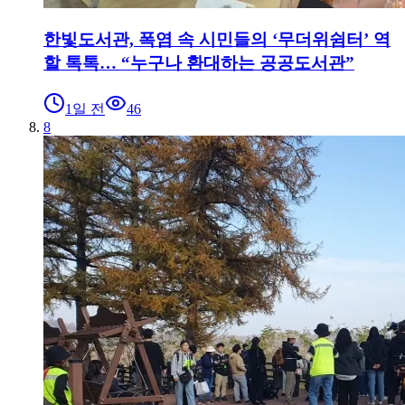
한빛도서관, 폭염 속 시민들의 ‘무더위쉼터’ 역
할 톡톡… “누구나 환대하는 공공도서관”
1일 전
46
8