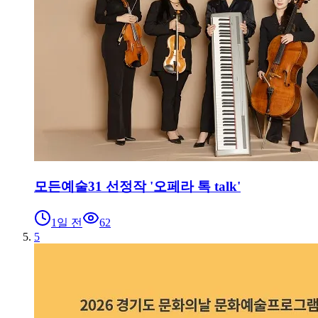
모든예술31 선정작 '오페라 톡 talk'
1일 전
62
5