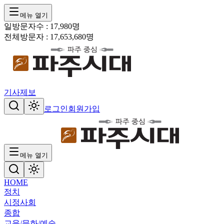
메뉴 열기
일방문자수 :
17,980
명
전체방문자 :
17,653,680
명
기사제보
로그인
회원가입
메뉴 열기
HOME
정치
시정
사회
종합
교육/문화/예술