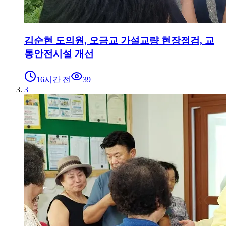
김순현 도의원, 오금교 가설교량 현장점검, 교
통안전시설 개선
16시간 전
39
3