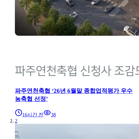
파주연천축협 ‘26년 6월말 종합업적평가 우수
농축협 선정’
16시간 전
38
2