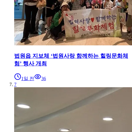
법원읍 지보체 ‘법원사랑 함께하는 힐링문화체
험’ 행사 개최
1일 전
36
7