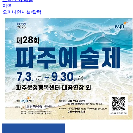
지역
오피니언
사설/칼럼