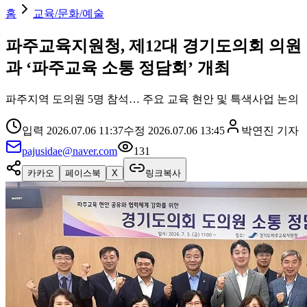
홈
교육/문화/예술
파주교육지원청, 제12대 경기도의회 의원
과 ‘파주교육 소통 정담회’ 개최
파주지역 도의원 5명 참석… 주요 교육 현안 및 특색사업 논의
입력
2026.07.06 11:37
수정
2026.07.06 13:45
박연진
기자
pajusidae@naver.com
131
카카오
페이스북
X
링크복사