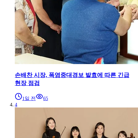
손배찬 시장, 폭염중대경보 발효에 따른 긴급
현장 점검
1일 전
65
4