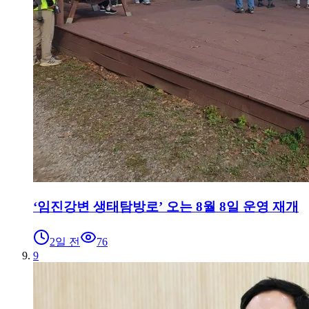
‘임진강변 생태탐방로’ 오는 8월 8일 운영 재개
2일 전
76
9