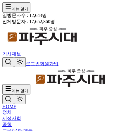
메뉴 열기
일방문자수 :
12,643
명
전체방문자 :
17,652,860
명
기사제보
로그인
회원가입
메뉴 열기
HOME
정치
시정
사회
종합
교육/문화/예술