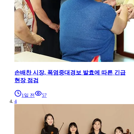
손배찬 시장, 폭염중대경보 발효에 따른 긴급
현장 점검
1일 전
57
4