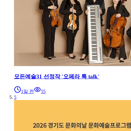
모든예술31 선정작 '오페라 톡 talk'
1일 전
55
5