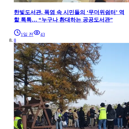
한빛도서관, 폭염 속 시민들의 ‘무더위쉼터’ 역
할 톡톡… “누구나 환대하는 공공도서관”
1일 전
43
8