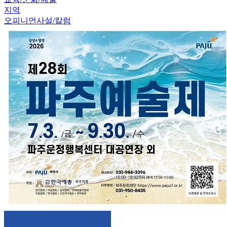
지역
오피니언
사설/칼럼