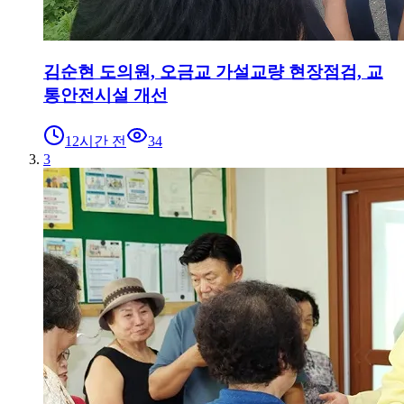
김순현 도의원, 오금교 가설교량 현장점검, 교
통안전시설 개선
12시간 전
34
3