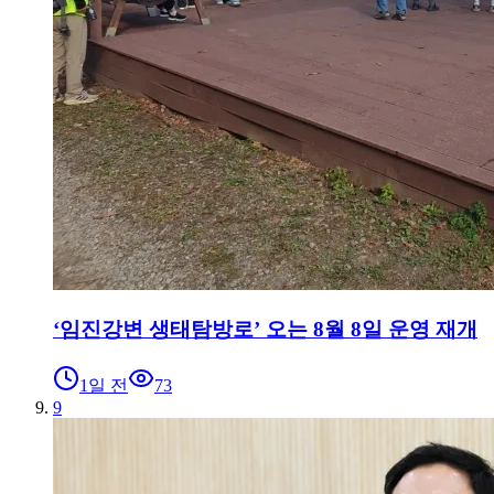
‘임진강변 생태탐방로’ 오는 8월 8일 운영 재개
1일 전
73
9