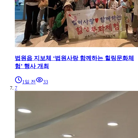
법원읍 지보체 ‘법원사랑 함께하는 힐링문화체
험’ 행사 개최
1일 전
33
7