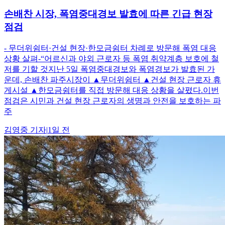
손배찬 시장, 폭염중대경보 발효에 따른 긴급 현장
점검
- 무더위쉼터·건설 현장·한모금쉼터 차례로 방문해 폭염 대응
상황 살펴-“어르신과 야외 근로자 등 폭염 취약계층 보호에 철
저를 기할 것지난 5일 폭염중대경보와 폭염경보가 발효된 가
운데, 손배찬 파주시장이 ▲무더위쉼터 ▲건설 현장 근로자 휴
게시설 ▲한모금쉼터를 직접 방문해 대응 상황을 살폈다.이번
점검은 시민과 건설 현장 근로자의 생명과 안전을 보호하는 파
주
김영중
기자
|
1일 전