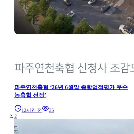
파주연천축협 ‘26년 6월말 종합업적평가 우수
농축협 선정’
12시간 전
35
2