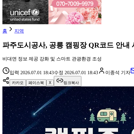
홈
지역
파주도시공사, 공릉 캠핑장 QR코드 안내 
비대면 정보 제공 강화 및 스마트 관광환경 조성
입력
2026.07.01 18:43
수정
2026.07.01 18:43
이종석
기자
카카오
페이스북
X
링크복사