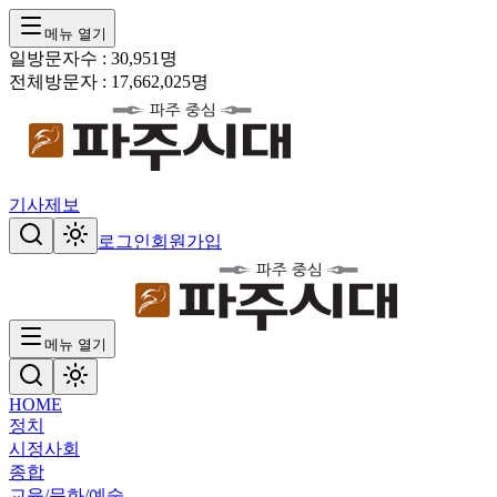
메뉴 열기
일방문자수 :
30,951
명
전체방문자 :
17,662,025
명
기사제보
로그인
회원가입
메뉴 열기
HOME
정치
시정
사회
종합
교육/문화/예술