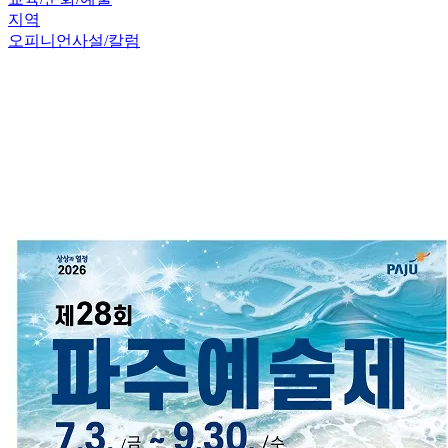
지역
오피니언
사설/칼럼