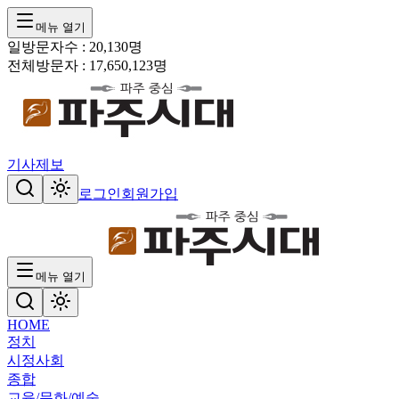
메뉴 열기
일방문자수 :
20,130
명
전체방문자 :
17,650,123
명
기사제보
로그인
회원가입
메뉴 열기
HOME
정치
시정
사회
종합
교육/문화/예술