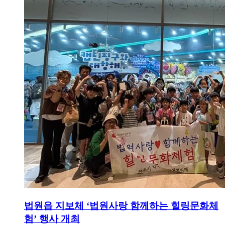
법원읍 지보체 ‘법원사랑 함께하는 힐링문화체
험’ 행사 개최