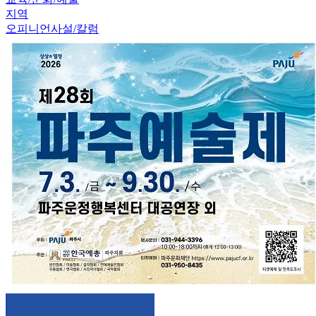
지역
오피니언
사설/칼럼