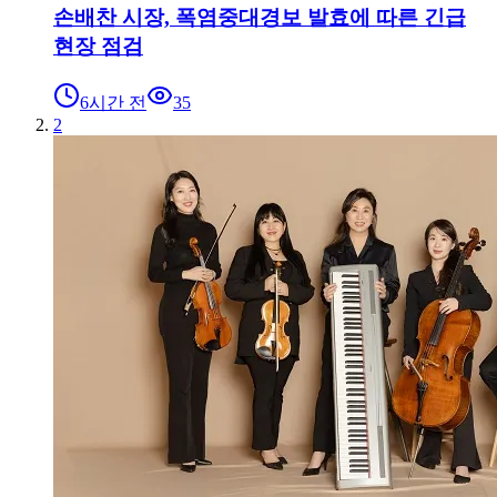
손배찬 시장, 폭염중대경보 발효에 따른 긴급
현장 점검
6시간 전
35
2