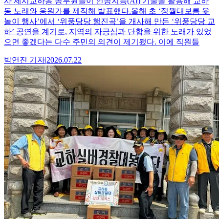
사 제시교하동 공무원들이 인공지능(AI) 기술을 활용해 교하
동 노래와 응원가를 제작해 발표했다.올해 초 ‘정월대보름 윷
놀이 행사’에서 ‘위풍당당 행진곡’을 개사해 만든 ‘위풍당당 교
하’ 공연을 계기로, 지역의 자긍심과 단합을 위한 노래가 있었
으면 좋겠다는 다수 주민의 의견이 제기됐다. 이에 직원들
박연진
기자
|
2026.07.22