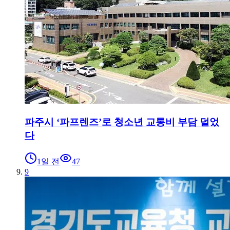
파주시 ‘파프렌즈’로 청소년 교통비 부담 덜었
다
1일 전
47
9