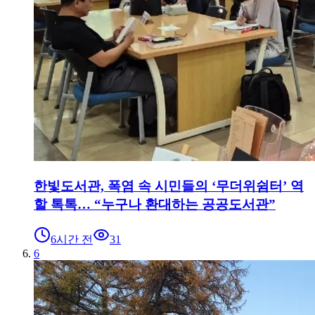
한빛도서관, 폭염 속 시민들의 ‘무더위쉼터’ 역
할 톡톡… “누구나 환대하는 공공도서관”
6시간 전
31
6