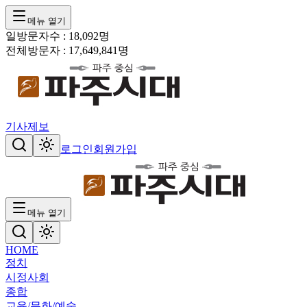
메뉴 열기
일방문자수 :
18,092
명
전체방문자 :
17,649,841
명
기사제보
로그인
회원가입
메뉴 열기
HOME
정치
시정
사회
종합
교육/문화/예술