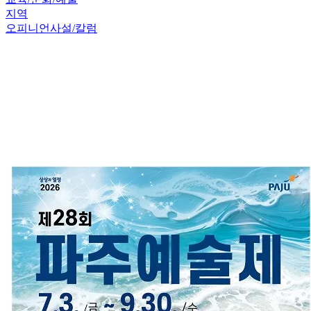
지역
오피니언
사설/칼럼