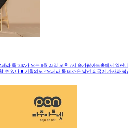
페라 톡 talk'가 오는 8월 23일 오후 7시 솔가람아트홀에서 열
 수 있다.■ 기획의도 <오페라 톡 talk>은 낯선 외국어 가사와