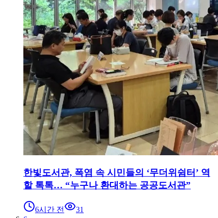
한빛도서관, 폭염 속 시민들의 ‘무더위쉼터’ 역
할 톡톡… “누구나 환대하는 공공도서관”
6시간 전
31