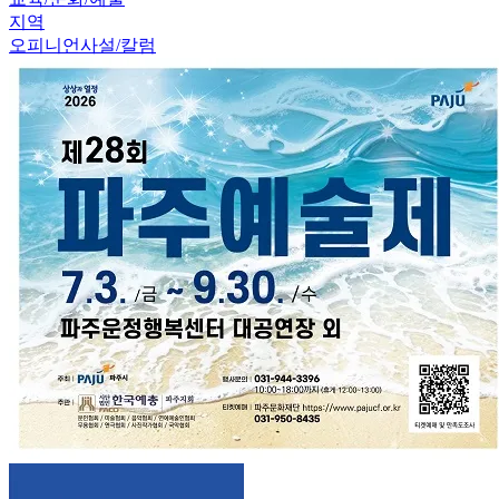
지역
오피니언
사설/칼럼