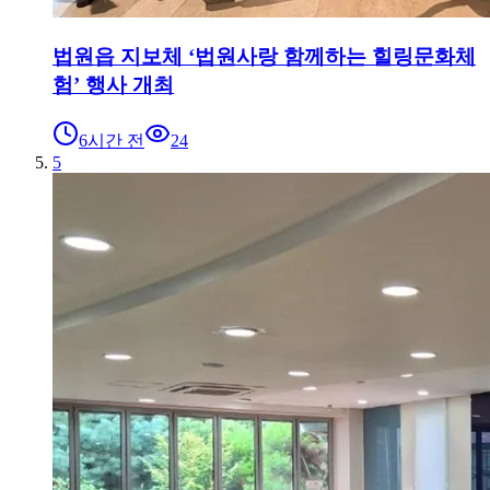
법원읍 지보체 ‘법원사랑 함께하는 힐링문화체
험’ 행사 개최
6시간 전
24
5