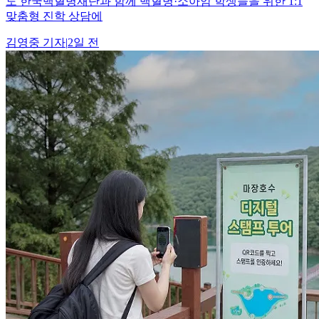
도 한국백혈병재단과 함께 백혈병·소아암 학생들을 위한 1:1
맞춤형 진학 상담에
김영중
기자
|
2일 전