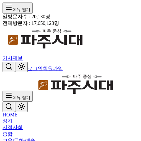
메뉴 열기
일방문자수 :
20,130
명
전체방문자 :
17,650,123
명
기사제보
로그인
회원가입
메뉴 열기
HOME
정치
시정
사회
종합
교육/문화/예술