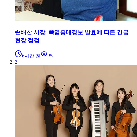
손배찬 시장, 폭염중대경보 발효에 따른 긴급
현장 점검
6시간 전
35
2