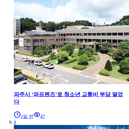
파주시 ‘파프렌즈’로 청소년 교통비 부담 덜었
다
1일 전
47
9