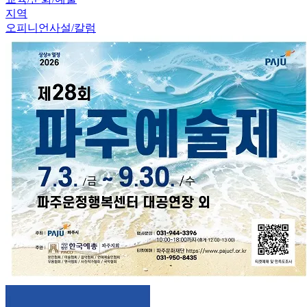
지역
오피니언
사설/칼럼