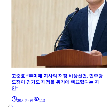
고준호 “추미애 지사의 재정 비상선언, 민주당
도정이 경기도 재정을 위기에 빠뜨렸다는 자
인”
20시간 전
113
8