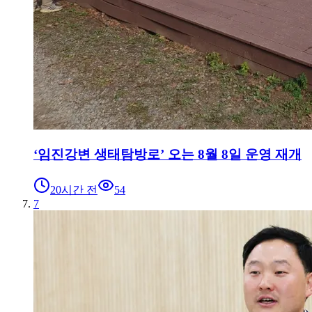
‘임진강변 생태탐방로’ 오는 8월 8일 운영 재개
20시간 전
54
7