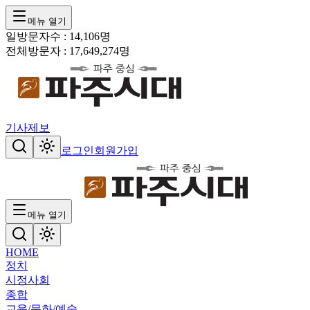
메뉴 열기
일방문자수 :
14,106
명
전체방문자 :
17,649,274
명
기사제보
로그인
회원가입
메뉴 열기
HOME
정치
시정
사회
종합
교육/문화/예술