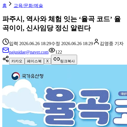
홈
교육/문화/예술
파주시, 역사와 체험 잇는 ‘율곡 코드’ 율
곡이이, 신사임당 정신 알린다
입력
2026.06.26 18:29
수정
2026.06.26 18:29
김영중
기자
pajusidae@naver.com
122
카카오
페이스북
X
링크복사