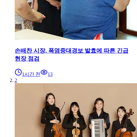
손배찬 시장, 폭염중대경보 발효에 따른 긴급
현장 점검
1시간 전
13
2