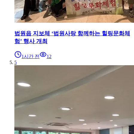
법원읍 지보체 ‘법원사랑 함께하는 힐링문화체
험’ 행사 개최
1시간 전
12
5