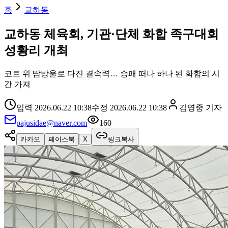
홈
교하동
교하동 체육회, 기관·단체 화합 족구대회
성황리 개최
코트 위 땀방울로 다진 결속력… 승패 떠나 하나 된 화합의 시
간 가져
입력
2026.06.22 10:38
수정
2026.06.22 10:38
김영중
기자
pajusidae@naver.com
160
카카오
페이스북
X
링크복사