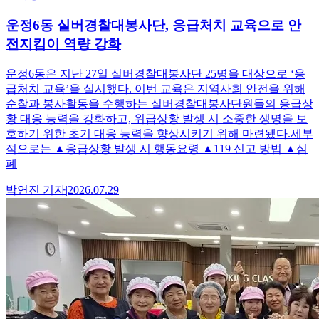
운정6동 실버경찰대봉사단, 응급처치 교육으로 안
전지킴이 역량 강화
운정6동은 지난 27일 실버경찰대봉사단 25명을 대상으로 ‘응
급처치 교육’을 실시했다. 이번 교육은 지역사회 안전을 위해
순찰과 봉사활동을 수행하는 실버경찰대봉사단원들의 응급상
황 대응 능력을 강화하고, 위급상황 발생 시 소중한 생명을 보
호하기 위한 초기 대응 능력을 향상시키기 위해 마련됐다.세부
적으로는 ▲응급상황 발생 시 행동요령 ▲119 신고 방법 ▲심
폐
박연진
기자
|
2026.07.29