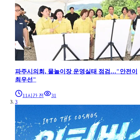
파주시의회, 물놀이장 운영실태 점검…"안전이
최우선"
11시간 전
31
3