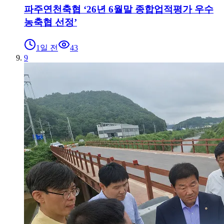
파주연천축협 ‘26년 6월말 종합업적평가 우수
농축협 선정’
1일 전
43
9