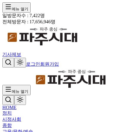
메뉴 열기
일방문자수 :
7,422
명
전체방문자 :
17,656,946
명
기사제보
로그인
회원가입
메뉴 열기
HOME
정치
시정
사회
종합
교육/문화/예술