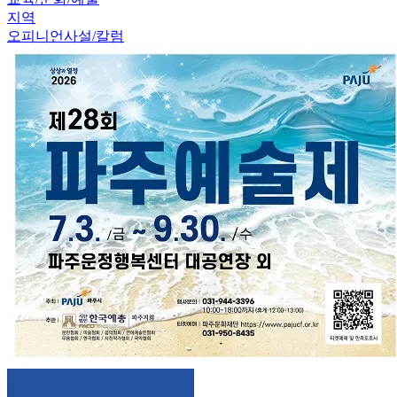
지역
오피니언
사설/칼럼