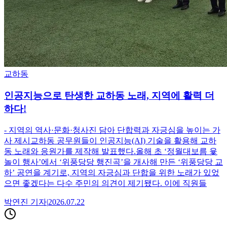
교하동
인공지능으로 탄생한 교하동 노래, 지역에 활력 더
하다!
- 지역의 역사·문화·청사진 담아 단합력과 자긍심을 높이는 가
사 제시교하동 공무원들이 인공지능(AI) 기술을 활용해 교하
동 노래와 응원가를 제작해 발표했다.올해 초 ‘정월대보름 윷
놀이 행사’에서 ‘위풍당당 행진곡’을 개사해 만든 ‘위풍당당 교
하’ 공연을 계기로, 지역의 자긍심과 단합을 위한 노래가 있었
으면 좋겠다는 다수 주민의 의견이 제기됐다. 이에 직원들
박연진
기자
|
2026.07.22