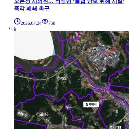
오은정 시의원… 적성면 ‘불법 안보 위해 시설’
즉각 폐쇄 촉구
2026.07.24
758
6