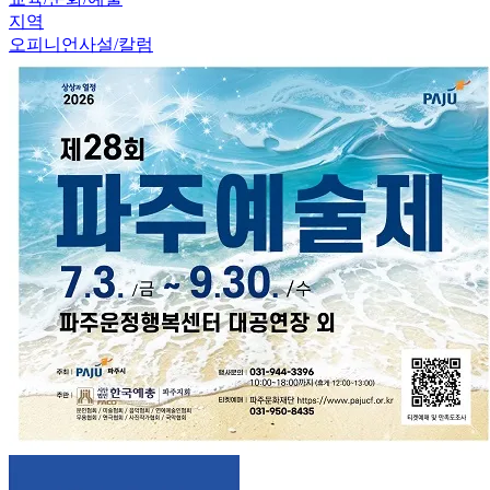
지역
오피니언
사설/칼럼