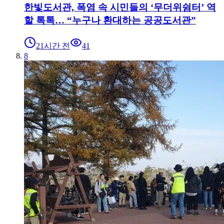
한빛도서관, 폭염 속 시민들의 ‘무더위쉼터’ 역
할 톡톡… “누구나 환대하는 공공도서관”
21시간 전
41
8