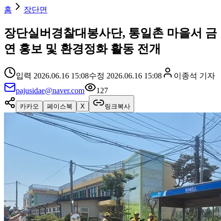
홈
장단면
장단실버경찰대봉사단, 통일촌 마을서 금
연 홍보 및 환경정화 활동 전개
입력
2026.06.16 15:08
수정
2026.06.16 15:08
이종석
기자
pajusidae@naver.com
127
카카오
페이스북
X
링크복사