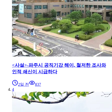
<사설>-파주시 공직기강 해이, 철저한 조사와
인적 쇄신이 시급하다
2일 전
837
4