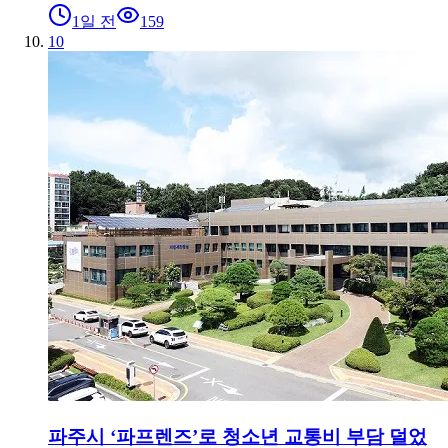
1일 전
159
10
파주시 ‘파프렌즈’로 청소년 교통비 부담 덜었