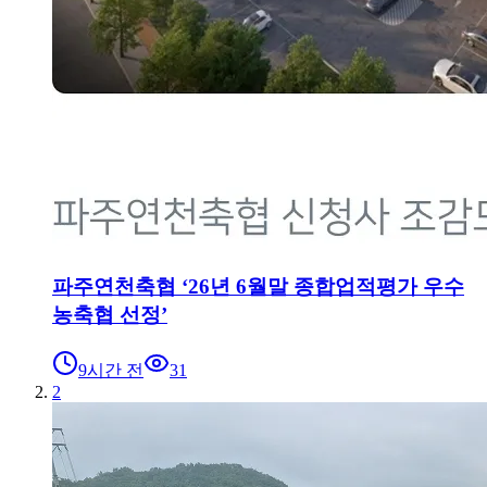
파주연천축협 ‘26년 6월말 종합업적평가 우수
농축협 선정’
9시간 전
31
2