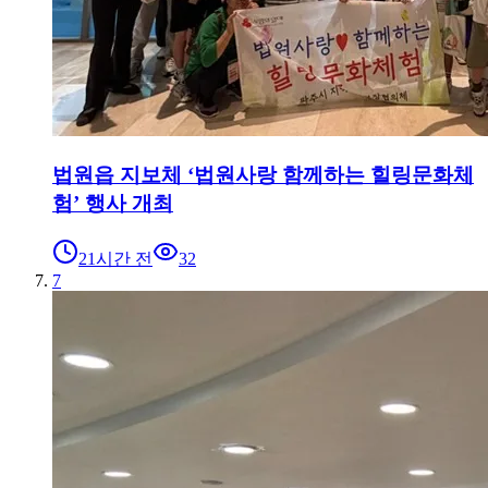
법원읍 지보체 ‘법원사랑 함께하는 힐링문화체
험’ 행사 개최
21시간 전
32
7