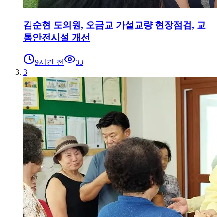
김순현 도의원, 오금교 가설교량 현장점검, 교
통안전시설 개선
9시간 전
33
3