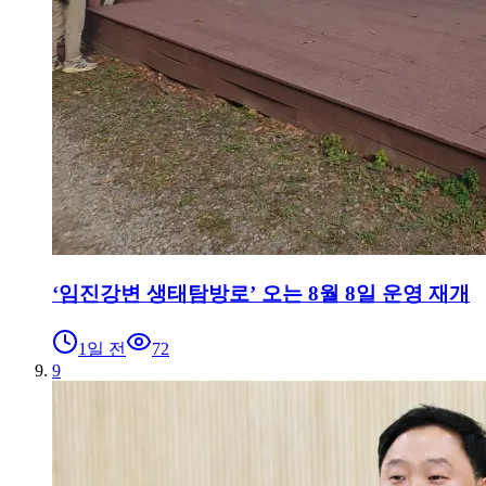
‘임진강변 생태탐방로’ 오는 8월 8일 운영 재개
1일 전
72
9