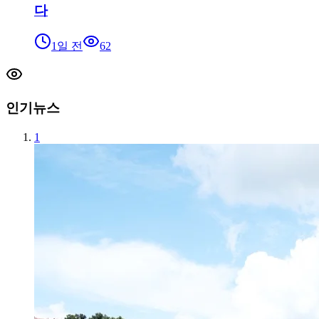
다
1일 전
62
인기뉴스
1