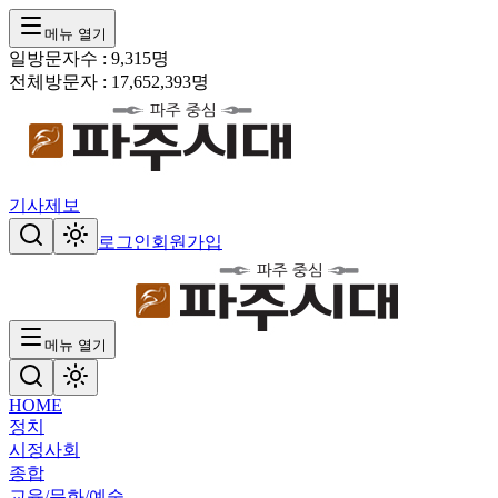
메뉴 열기
일방문자수 :
9,315
명
전체방문자 :
17,652,393
명
기사제보
로그인
회원가입
메뉴 열기
HOME
정치
시정
사회
종합
교육/문화/예술