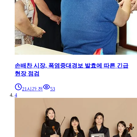
손배찬 시장, 폭염중대경보 발효에 따른 긴급
현장 점검
21시간 전
53
4