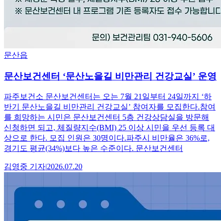
문산읍
문산보건센터 ‘문산노을길 비만관리 건강교실’ 운영
파주보건소 문산보건센터는 오는 7월 21일부터 24일까지 ‘하
반기 문산노을길 비만관리 건강교실’ 참여자를 모집한다.참여
를 희망하는 시민은 문산보건센터 5층 건강상담실을 방문해
신청하면 되고, 체질량지수(BMI) 25 이상 시민을 우선 등록 대
상으로 한다. 모집 인원은 30명이다.파주시 비만율은 36%로,
경기도 평균(34%)보다 높은 수준이다. 문산보건센터
김영중
기자
|
2026.07.20