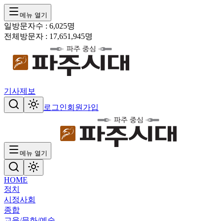
메뉴 열기
일방문자수 :
6,025
명
전체방문자 :
17,651,945
명
기사제보
로그인
회원가입
메뉴 열기
HOME
정치
시정
사회
종합
교육/문화/예술