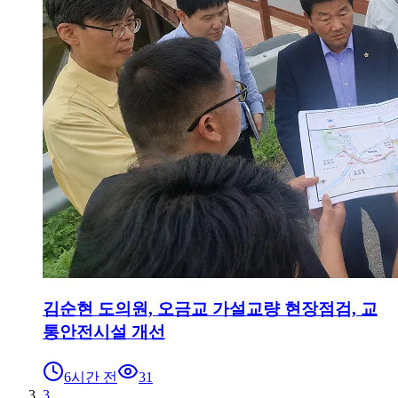
김순현 도의원, 오금교 가설교량 현장점검, 교
통안전시설 개선
6시간 전
31
3