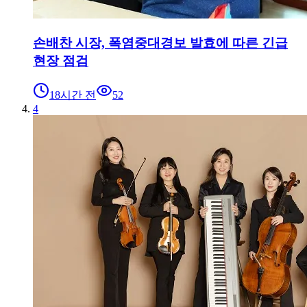
손배찬 시장, 폭염중대경보 발효에 따른 긴급
현장 점검
18시간 전
52
4