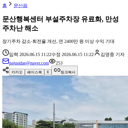
홈
문산읍
문산행복센터 부설주차장 유료화, 만성
주차난 해소
장기주차 감소·회전율 개선, 연 2400만 원 이상 수익 기대
입력
2026.06.15 11:22
수정
2026.06.15 11:22
김영중
기자
pajusidae@naver.com
253
카카오
페이스북
X
링크복사