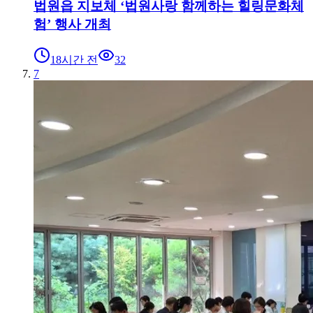
법원읍 지보체 ‘법원사랑 함께하는 힐링문화체
험’ 행사 개최
18시간 전
32
7