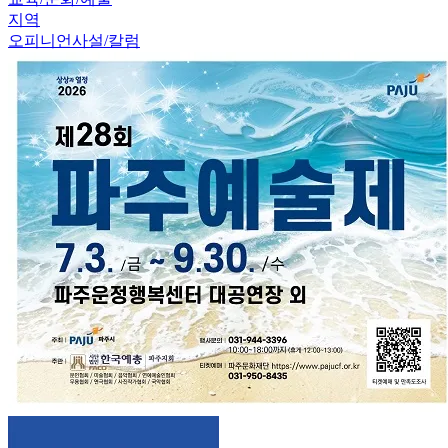
지역
오피니언
사설/칼럼