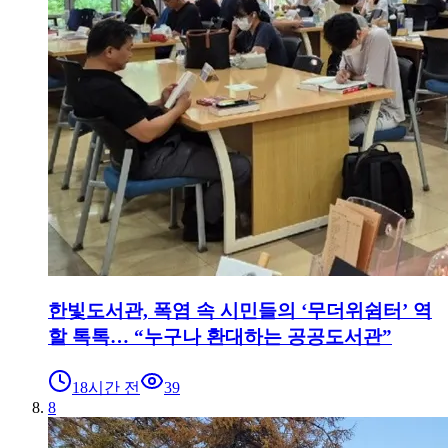
한빛도서관, 폭염 속 시민들의 ‘무더위쉼터’ 역
할 톡톡… “누구나 환대하는 공공도서관”
18시간 전
39
8