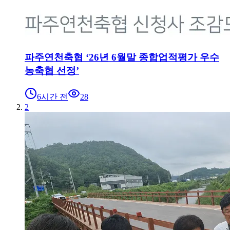
파주연천축협 ‘26년 6월말 종합업적평가 우수
농축협 선정’
6시간 전
28
2