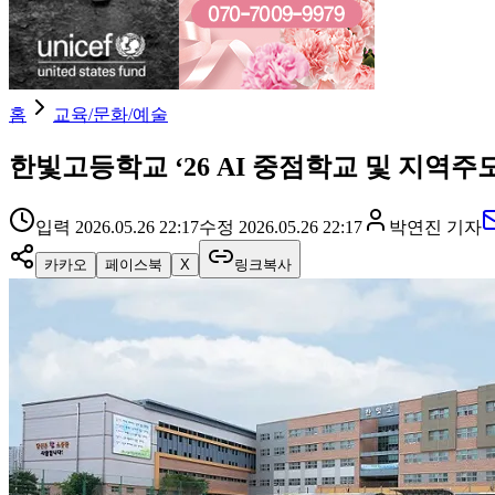
홈
교육/문화/예술
한빛고등학교 ‘26 AI 중점학교 및 지역
입력
2026.05.26 22:17
수정
2026.05.26 22:17
박연진
기자
카카오
페이스북
X
링크복사