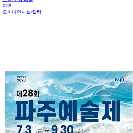
지역
오피니언
사설/칼럼