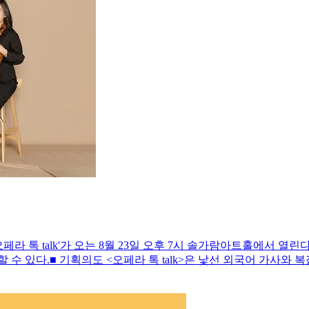
페라 톡 talk'가 오는 8월 23일 오후 7시 솔가람아트홀에서 열
 수 있다.■ 기획의도 <오페라 톡 talk>은 낯선 외국어 가사와