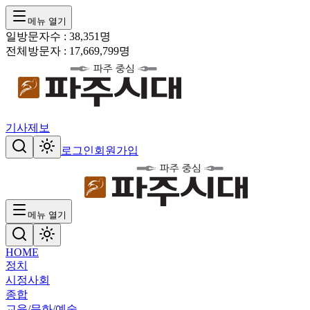
메뉴 열기
일방문자수 :
38,351
명
전체방문자 :
17,669,799
명
기사제보
로그인
회원가입
메뉴 열기
HOME
정치
시정
사회
종합
교육/문화/예술