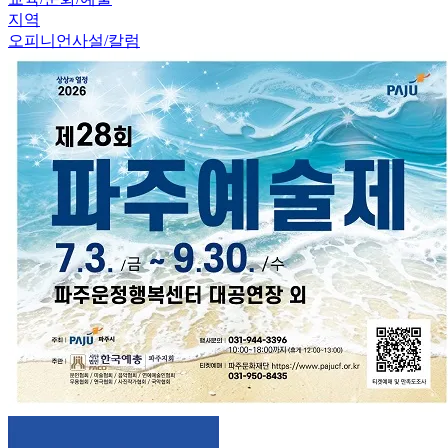
지역
오피니언
사설/칼럼