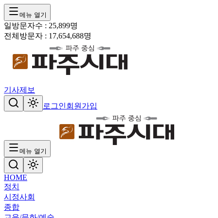
메뉴 열기
일방문자수 :
25,899
명
전체방문자 :
17,654,688
명
기사제보
로그인
회원가입
메뉴 열기
HOME
정치
시정
사회
종합
교육/문화/예술