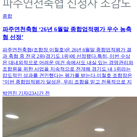
종합
파주연천축협 ‘26년 6월말 종합업적평가 우수 농축
협 선정’
파주연천축협(조합장 이철호)은 26년 6월말 종합업적평가 결
과 축협 중 전국 2위(경기도 1위)에 선정됐다.특히, 이번 수상
은 대내외적으로 어려운 여건 속에서도 내실 있는 경영관리와
조합원을 위한 사업을 지속적으로 전개해 경기도 내 1위라는
압도적인 성과를 견인했다는 평가를 받는다.이철호 조합장은
“이번 종합업적평가 달성은, 우리 조합을 믿고 전폭적으로 지
박연진
기자
|
23시간 전