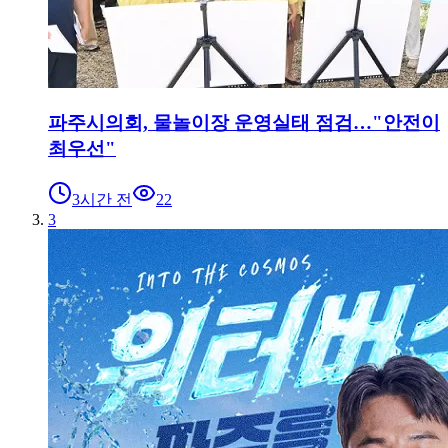
파주시의회, 물놀이장 운영실태 점검…"안전이
최우선"
3시간 전
22
3