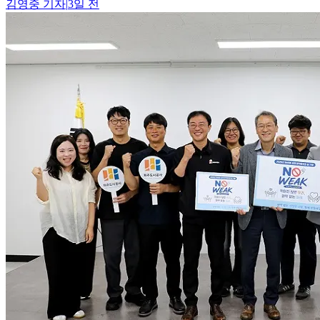
김영중
기자
|
3일 전