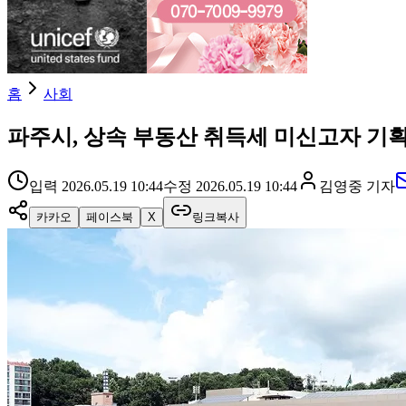
홈
사회
파주시, 상속 부동산 취득세 미신고자 기
입력
2026.05.19 10:44
수정
2026.05.19 10:44
김영중
기자
카카오
페이스북
X
링크복사