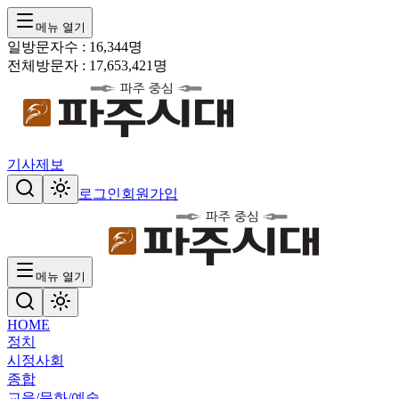
메뉴 열기
일방문자수 :
16,344
명
전체방문자 :
17,653,421
명
기사제보
로그인
회원가입
메뉴 열기
HOME
정치
시정
사회
종합
교육/문화/예술