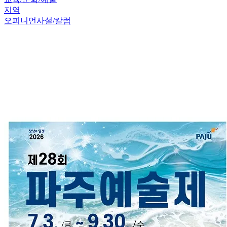
지역
오피니언
사설/칼럼