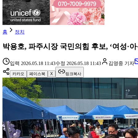
홈
정치
박용호, 파주시장 국민의힘 후보, ‘여성·
입력
2026.05.18 11:43
수정
2026.05.18 11:43
김영중
기자
카카오
페이스북
X
링크복사