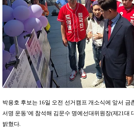
박용호 후보는 16일 오전 선거캠프 개소식에 앞서 
서명 운동’에 참석해 김문수 명예선대위원장(제21대 
밝혔다.