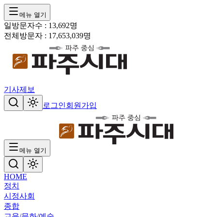
메뉴 열기
일방문자수 :
13,692
명
전체방문자 :
17,653,039
명
기사제보
로그인
회원가입
메뉴 열기
HOME
정치
시정
사회
종합
교육/문화/예술