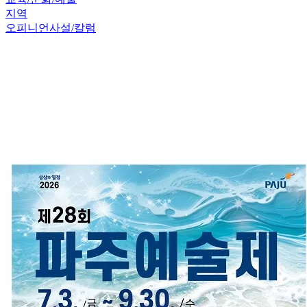
지역
오피니언
사설/칼럼