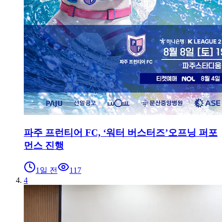
파주 프런티어 FC, ‘워터 버스터즈’오프닝 퍼포
먼스 진행
1일 전
117
4