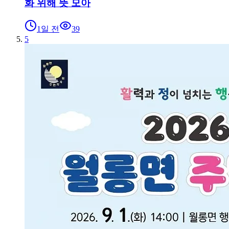
화 위해 뜻 모아
1일 전
39
5