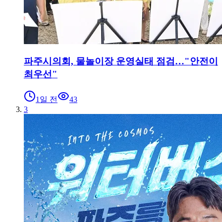
파주시의회, 물놀이장 운영실태 점검…"안전이
최우선"
1일 전
43
3