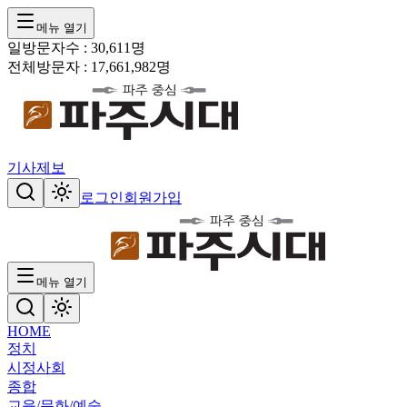
메뉴 열기
일방문자수 :
30,611
명
전체방문자 :
17,661,982
명
기사제보
로그인
회원가입
메뉴 열기
HOME
정치
시정
사회
종합
교육/문화/예술