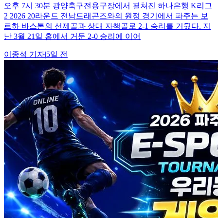
오후 7시 30분 광양축구전용구장에서 펼쳐진 하나은행 K리그
2 2026 20라운드 전남드래곤즈와의 원정 경기에서 파주는 보
르하 바스톤의 선제골과 상대 자책골로 2-1 승리를 거뒀다. 지
난 3월 21일 홈에서 거둔 2-0 승리에 이어
이종석
기자
|
5일 전