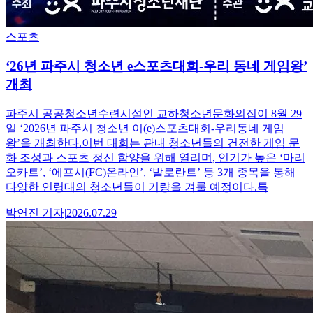
스포츠
‘26년 파주시 청소년 e스포츠대회-우리 동네 게임왕’
개최
파주시 공공청소년수련시설인 교하청소년문화의집이 8월 29
일 ‘2026년 파주시 청소년 이(e)스포츠대회-우리동네 게임
왕’을 개최한다.이번 대회는 관내 청소년들의 건전한 게임 문
화 조성과 스포츠 정신 함양을 위해 열리며, 인기가 높은 ‘마리
오카트’, ‘에프시(FC)온라인’, ‘발로란트’ 등 3개 종목을 통해
다양한 연령대의 청소년들이 기량을 겨룰 예정이다.특
박연진
기자
|
2026.07.29