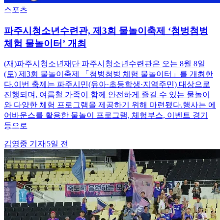
스포츠
파주시청소년수련관, 제3회 물놀이축제 ‘첨벙첨벙
체험 물놀이터’ 개최
(재)파주시청소년재단 파주시청소년수련관은 오는 8월 8일
(토) 제3회 물놀이축제 「첨벙첨벙 체험 물놀이터」를 개최한
다.이번 축제는 파주시민(유아·초등학생·지역주민) 대상으로
진행되며, 여름철 가족이 함께 안전하게 즐길 수 있는 물놀이
와 다양한 체험 프로그램을 제공하기 위해 마련됐다.행사는 에
어바운스를 활용한 물놀이 프로그램, 체험부스, 이벤트 경기
등으로
김영중
기자
|
5일 전