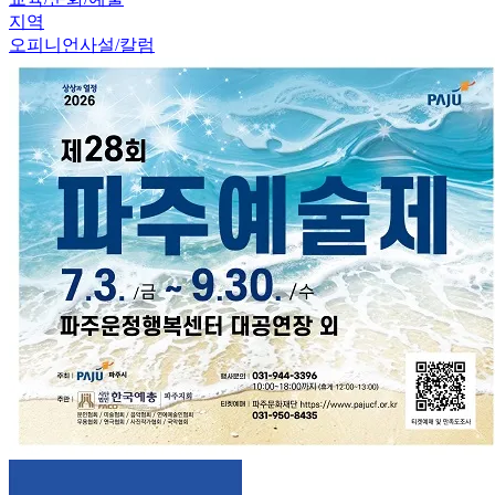
지역
오피니언
사설/칼럼