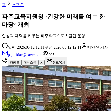
홈
스포츠
파주교육지원청 ‘건강한 미래를 여는 한
마당’ 개최
인성과 체력을 키우는 파주학교스포츠클럽 운영
입력
2026.05.12 12:11
수정
2026.05.12 12:11
박연진
기자
pajusidae@naver.com
205
카카오
페이스북
X
링크복사