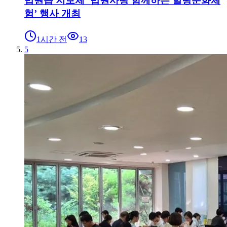
법원읍 지보체 ‘법원사랑 함께하는 힐링문화체
험’ 행사 개최
1시간 전
13
5