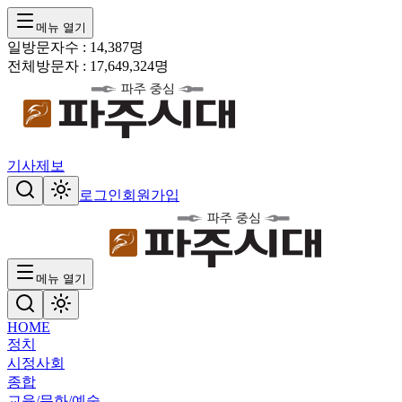
메뉴 열기
일방문자수 :
14,387
명
전체방문자 :
17,649,324
명
기사제보
로그인
회원가입
메뉴 열기
HOME
정치
시정
사회
종합
교육/문화/예술