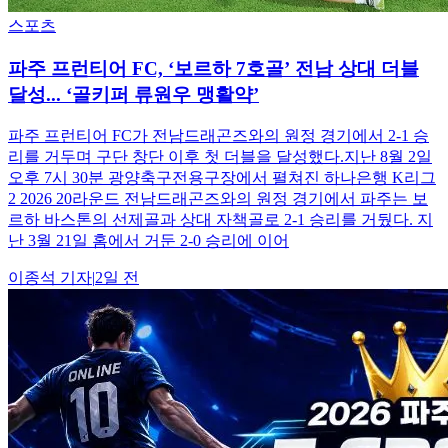
스포츠
파주 프런티어 FC, ‘보르하 7호골’ 전남 상대 더블
달성... ‘골키퍼 류원우 맹활약’
파주 프런티어 FC가 전남드래곤즈와의 원정 경기에서 2-1 승
리를 거두며 구단 창단 이후 첫 더블을 달성했다.지난 8월 2일
오후 7시 30분 광양축구전용구장에서 펼쳐진 하나은행 K리그
2 2026 20라운드 전남드래곤즈와의 원정 경기에서 파주는 보
르하 바스톤의 선제골과 상대 자책골로 2-1 승리를 거뒀다. 지
난 3월 21일 홈에서 거둔 2-0 승리에 이어
이종석
기자
|
2일 전