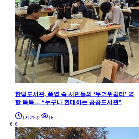
한빛도서관, 폭염 속 시민들의 ‘무더위쉼터’ 역
할 톡톡… “누구나 환대하는 공공도서관”
1시간 전
16
6