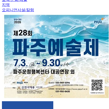
지역
오피니언
사설/칼럼