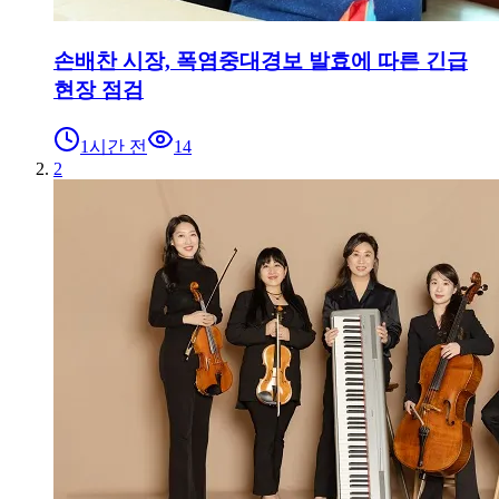
손배찬 시장, 폭염중대경보 발효에 따른 긴급
현장 점검
1시간 전
14
2