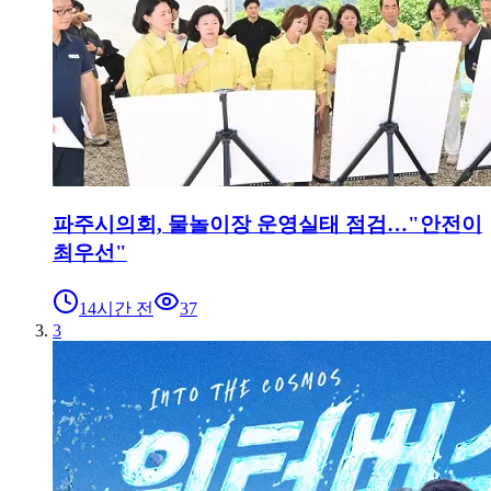
파주시의회, 물놀이장 운영실태 점검…"안전이
최우선"
14시간 전
37
3