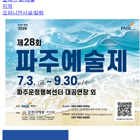
지역
오피니언
사설/칼럼