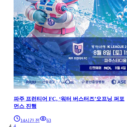
파주 프런티어 FC, ‘워터 버스터즈’오프닝 퍼포
먼스 진행
14시간 전
63
4