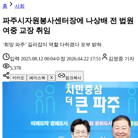
홈
사회
파주시자원봉사센터장에 나상배 전 법원
여중 교장 취임
‘희망 파주’ 길라잡이 역할 다하겠다 포부 밝혀
입력
2025.08.12 00:04
수정
2026.04.22 17:51
김영중
기자
5,378
카카오
페이스북
X
링크복사