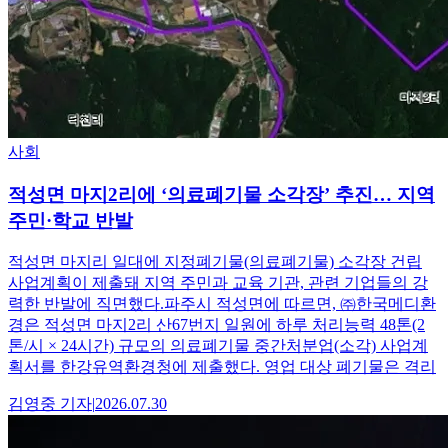
사회
적성면 마지2리에 ‘의료폐기물 소각장’ 추진… 지역
주민·학교 반발
적성면 마지리 일대에 지정폐기물(의료폐기물) 소각장 건립
사업계획이 제출돼 지역 주민과 교육 기관, 관련 기업들의 강
력한 반발에 직면했다.파주시 적성면에 따르면, ㈜한국메디환
경은 적성면 마지2리 산67번지 일원에 하루 처리능력 48톤(2
톤/시 × 24시간) 규모의 의료폐기물 중간처분업(소각) 사업계
획서를 한강유역환경청에 제출했다. 영업 대상 폐기물은 격리
김영중
기자
|
2026.07.30