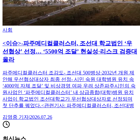
사회
<이슈>-파주메디컬클러스터, 조선대 학교법인 ‘우
선협상’ 선정… ‘5500억 조달’ 현실성·리스크 검증대
올라
파주메디컬클러스터 조감도- 조선대 500병상·2032년 개원 제
안해 우선협상대상자 최종 선정- 시민 숙원 대학병원 유치 속
‘4000억 자체 조달’ 및 비상경영 여파 우려 상존파주시민의 숙
원사업인 ‘파주메디컬클러스터’ 내 상급종합(대학)병원 유치
사업이 학교법인 조선대학교가 우선협상대상자로 선정되며
첫 단추를 꿰었다.<관련기사: 파주메디컬클러스터, 조선대병
김영중
기자
|
2026.07.26
최신뉴스