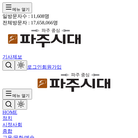
메뉴 열기
일방문자수 :
11,608
명
전체방문자 :
17,658,066
명
기사제보
로그인
회원가입
메뉴 열기
HOME
정치
시정
사회
종합
교육/문화/예술