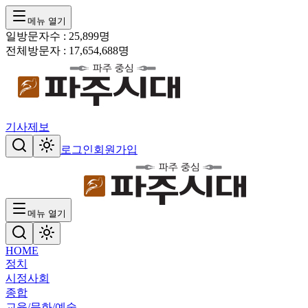
메뉴 열기
일방문자수 :
25,899
명
전체방문자 :
17,654,688
명
기사제보
로그인
회원가입
메뉴 열기
HOME
정치
시정
사회
종합
교육/문화/예술