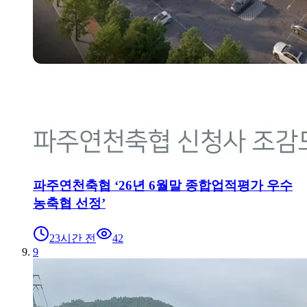
파주연천축협 ‘26년 6월말 종합업적평가 우수
농축협 선정’
23시간 전
42
9