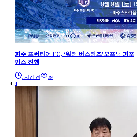
파주 프런티어 FC, ‘워터 버스터즈’오프닝 퍼포
먼스 진행
3시간 전
29
4