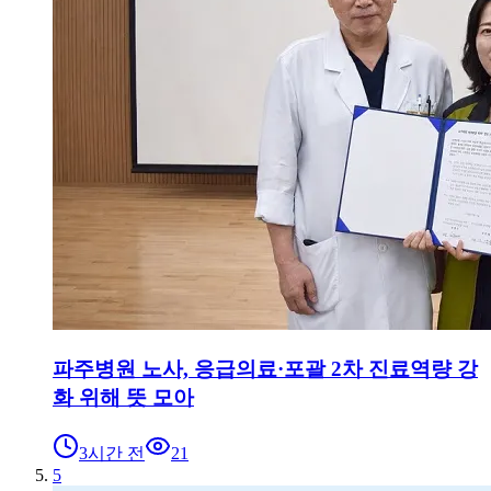
파주병원 노사, 응급의료·포괄 2차 진료역량 강
화 위해 뜻 모아
3시간 전
21
5