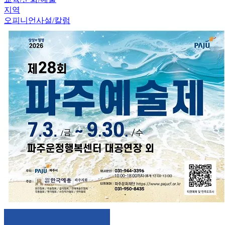
지역
오피니언
사설/칼럼