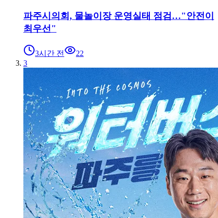
파주시의회, 물놀이장 운영실태 점검…"안전이
최우선"
3시간 전
22
3