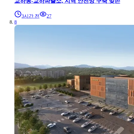
교하동-교하파출소, 지역 안전망 구축 맞손
3시간 전
27
8