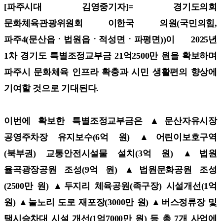
[파주시대 김영중기자]=
경기도의회
문화체육관광위원회 이한국 의원(국민의힘,
파주4(문산읍ㆍ법원읍ㆍ적성면ㆍ파평면))이 2025년
1차 경기도 특별조정교부금 21억2500만 원을 확보하며
파주시 문화체육 인프라 확충과 시민 생활편의 향상에
기여할 것으로 기대된다.
이번에 확보한 특별조정교부금은 ▲문산자유시장
공영주차장 유지보수(6억 원) ▲어린이보호구역
(북부권) 교통안전시설물 설치(3억 원) ▲법원
율곡광장공원 조성(9억 원) ▲법원문화공원 조성
(2500만 원) ▲두지리 체육공원(족구장) 시설개선(1억
원) ▲눌노리 도로 재포장(3000만 원) ▲버스정류장 및
택시승차대 시설 개선(1억7000만 원) 등 총 7개 사업에