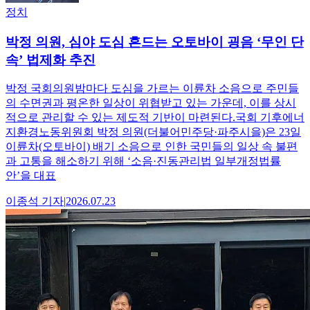
정치
박정 의원, 심야 도심 흔드는 오토바이 굉음 ‘무인 단
속’ 법제화 추진
박정 국회의원밤마다 도심을 가르는 이륜차 소음으로 주민들
의 수면권과 평온한 일상이 위협받고 있는 가운데, 이를 상시
적으로 관리할 수 있는 제도적 기반이 마련된다.국회 기후에너
지환경노동위원회 박정 의원(더불어민주당·파주시을)은 23일
이륜차(오토바이) 배기 소음으로 인한 국민들의 일상 속 불편
과 고통을 해소하기 위해 ‘소음·진동관리법 일부개정법률
안’을 대표
이종석
기자
|
2026.07.23