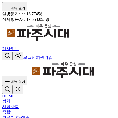
메뉴 열기
일방문자수 :
13,774
명
전체방문자 :
17,653,053
명
기사제보
로그인
회원가입
메뉴 열기
HOME
정치
시정
사회
종합
교육/문화/예술