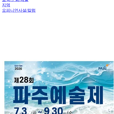
지역
오피니언
사설/칼럼