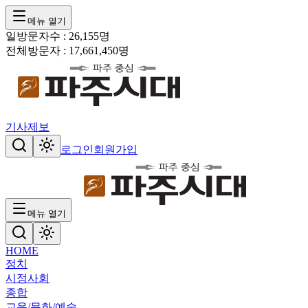
메뉴 열기
일방문자수 :
26,155
명
전체방문자 :
17,661,450
명
기사제보
로그인
회원가입
메뉴 열기
HOME
정치
시정
사회
종합
교육/문화/예술