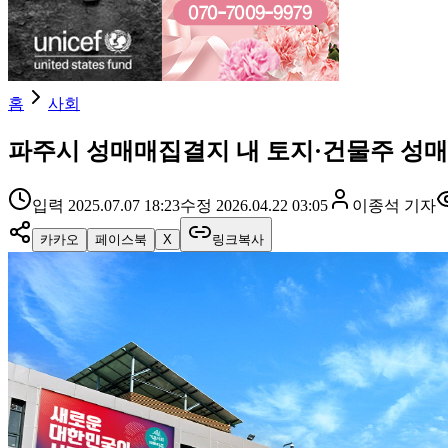
홈
사회
파주시 성매매집결지 내 토지·건물주 성매
입력
2025.07.07 18:23
수정
2026.04.22 03:05
이종석
기자
카카오
페이스북
X
링크복사