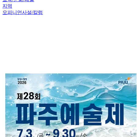
지역
오피니언
사설/칼럼