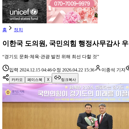
홈
정치
이한국 도의원, 국민의힘 행정사무감사 
“경기도 문화·체육·관광 발전 위해 최선 다할 것”
입력
2024.12.15 04:46
수정
2026.04.22 15:36
이종석
기자
카카오
페이스북
X
링크복사