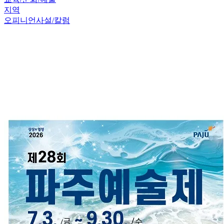
지역
오피니언
사설/칼럼