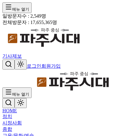
메뉴 열기
일방문자수 :
2,549
명
전체방문자 :
17,655,365
명
기사제보
로그인
회원가입
메뉴 열기
HOME
정치
시정
사회
종합
교육/문화/예술